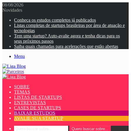
08/08/2026
Novidades
Conheça os estudos completos já publicados
Listas completas de startups brasileiras por área de atuação e
tecnologias
Tem uma startup? Auto-avalie agora e tenha dicas para os
seus próximos passos
Saiba quais chamadas para acelerações que estão abertas
Menu
SOBRE
TEMAS
LISTAS DE STARTUPS
ENTREVISTAS
CASES DE STARTUPS
BAIXAR ESTUDOS
AVALIE SUA STARTUP
Quero buscar sobre...