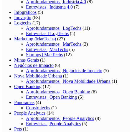
Aprofundamentos | Indústria 4.0
(8)
Entrevistas | Indústria 4.0
(7)
Infográficos
(5)
Inovação
(68)
Logtechs
(17)
Aprofundamentos | LogTechs
(11)
Entrevistas I LogTechs
(5)
Marketing (MarTechs)
(27)
Aprofundamentos | MarTechs
(3)
Entrevistas | MarTechs
(5)
Startups | MarTechs
(12)
Minas Gerais
(1)
Negócios de Impacto
(6)
Aprofundamentos | Negócios de Impacto
(5)
Nova Mobilidade Urbana
(1)
Aprofundamentos | Nova Mobilidade Urbana
(1)
Open Banking
(12)
Aprofundamentos | Open Banking
(6)
Entrevistas | Open Banking
(5)
Panoramas
(4)
Construtechs
(1)
People Analytics
(14)
Aprofundamentos | People Analytics
(8)
Entrevistas | People Analytics
(5)
Pets
(1)