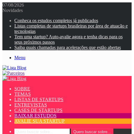
07/08/2026
Novidades
Conheça os estudos completos já publicados
Listas completas de startups brasileiras por área de atuação e
tecnologias
Tem uma startup? Auto-avalie agora e tenha dicas para os
seus próximos passos
Saiba quais chamadas para acelerações que estão abertas
Menu
SOBRE
TEMAS
LISTAS DE STARTUPS
ENTREVISTAS
CASES DE STARTUPS
BAIXAR ESTUDOS
AVALIE SUA STARTUP
Quero buscar sobre...