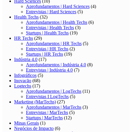
Hard Sciences
(10)
Aprofundamentos | Hard Sciences
(4)
Entrevistas | Hard Sciences
(5)
Health Techs
(32)
Aprofundamentos | Health Techs
(6)
Entrevistas | Health Techs
(3)
Startups | Health Techs
(19)
HR Techs
(29)
Aprofundamentos | HR Techs
(5)
Entrevistas | HR Techs
(2)
Startups | HR Techs
(19)
Indústria 4.0
(17)
Aprofundamentos | Indústria 4.0
(8)
Entrevistas | Indústria 4.0
(7)
Infográficos
(5)
Inovação
(68)
Logtechs
(17)
Aprofundamentos | LogTechs
(11)
Entrevistas I LogTechs
(5)
Marketing (MarTechs)
(27)
Aprofundamentos | MarTechs
(3)
Entrevistas | MarTechs
(5)
Startups | MarTechs
(12)
Minas Gerais
(1)
Negócios de Impacto
(6)