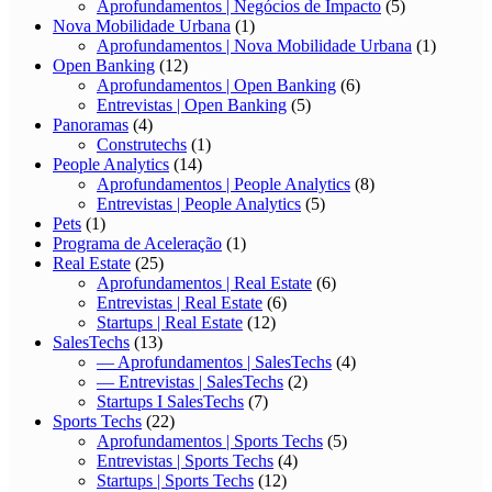
Aprofundamentos | Negócios de Impacto
(5)
Nova Mobilidade Urbana
(1)
Aprofundamentos | Nova Mobilidade Urbana
(1)
Open Banking
(12)
Aprofundamentos | Open Banking
(6)
Entrevistas | Open Banking
(5)
Panoramas
(4)
Construtechs
(1)
People Analytics
(14)
Aprofundamentos | People Analytics
(8)
Entrevistas | People Analytics
(5)
Pets
(1)
Programa de Aceleração
(1)
Real Estate
(25)
Aprofundamentos | Real Estate
(6)
Entrevistas | Real Estate
(6)
Startups | Real Estate
(12)
SalesTechs
(13)
— Aprofundamentos | SalesTechs
(4)
— Entrevistas | SalesTechs
(2)
Startups I SalesTechs
(7)
Sports Techs
(22)
Aprofundamentos | Sports Techs
(5)
Entrevistas | Sports Techs
(4)
Startups | Sports Techs
(12)