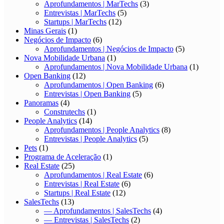
Aprofundamentos | MarTechs
(3)
Entrevistas | MarTechs
(5)
Startups | MarTechs
(12)
Minas Gerais
(1)
Negócios de Impacto
(6)
Aprofundamentos | Negócios de Impacto
(5)
Nova Mobilidade Urbana
(1)
Aprofundamentos | Nova Mobilidade Urbana
(1)
Open Banking
(12)
Aprofundamentos | Open Banking
(6)
Entrevistas | Open Banking
(5)
Panoramas
(4)
Construtechs
(1)
People Analytics
(14)
Aprofundamentos | People Analytics
(8)
Entrevistas | People Analytics
(5)
Pets
(1)
Programa de Aceleração
(1)
Real Estate
(25)
Aprofundamentos | Real Estate
(6)
Entrevistas | Real Estate
(6)
Startups | Real Estate
(12)
SalesTechs
(13)
— Aprofundamentos | SalesTechs
(4)
— Entrevistas | SalesTechs
(2)