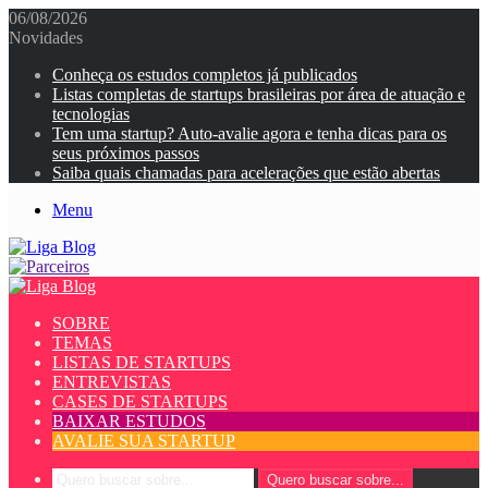
06/08/2026
Novidades
Conheça os estudos completos já publicados
Listas completas de startups brasileiras por área de atuação e
tecnologias
Tem uma startup? Auto-avalie agora e tenha dicas para os
seus próximos passos
Saiba quais chamadas para acelerações que estão abertas
Menu
SOBRE
TEMAS
LISTAS DE STARTUPS
ENTREVISTAS
CASES DE STARTUPS
BAIXAR ESTUDOS
AVALIE SUA STARTUP
Quero buscar sobre...