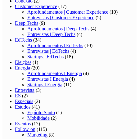
Conexão
(2)
Customer Experience
(17)
Aprofundamentos | Customer Experience
(10)
Entrevistas | Customer Experience
(5)
Deep Techs
(9)
Aprofundamentos | Deep Techs
(4)
Entrevistas | Deep Techs
(4)
EdTechs
(34)
Aprofundamentos | EdTechs
(10)
Entrevistas | EdTechs
(4)
Startups | EdTechs
(18)
Eleições
(1)
Energia
(20)
Aprofundamentos I Energia
(4)
Entrevistas I Energia
(4)
Startups I Energia
(11)
Entrevista
(3)
ES
(2)
Especiais
(2)
Estudos
(41)
Espírito Santo
(1)
Mobilidade
(2)
Eventos
(17)
Follow-on
(115)
Marketing
(8)