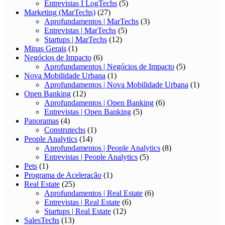
Entrevistas I LogTechs
(5)
Marketing (MarTechs)
(27)
Aprofundamentos | MarTechs
(3)
Entrevistas | MarTechs
(5)
Startups | MarTechs
(12)
Minas Gerais
(1)
Negócios de Impacto
(6)
Aprofundamentos | Negócios de Impacto
(5)
Nova Mobilidade Urbana
(1)
Aprofundamentos | Nova Mobilidade Urbana
(1)
Open Banking
(12)
Aprofundamentos | Open Banking
(6)
Entrevistas | Open Banking
(5)
Panoramas
(4)
Construtechs
(1)
People Analytics
(14)
Aprofundamentos | People Analytics
(8)
Entrevistas | People Analytics
(5)
Pets
(1)
Programa de Aceleração
(1)
Real Estate
(25)
Aprofundamentos | Real Estate
(6)
Entrevistas | Real Estate
(6)
Startups | Real Estate
(12)
SalesTechs
(13)