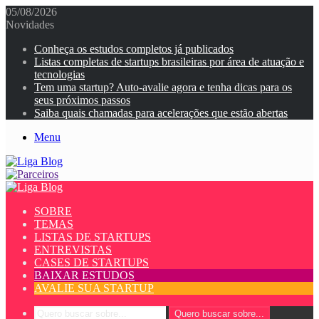
05/08/2026
Novidades
Conheça os estudos completos já publicados
Listas completas de startups brasileiras por área de atuação e
tecnologias
Tem uma startup? Auto-avalie agora e tenha dicas para os
seus próximos passos
Saiba quais chamadas para acelerações que estão abertas
Menu
SOBRE
TEMAS
LISTAS DE STARTUPS
ENTREVISTAS
CASES DE STARTUPS
BAIXAR ESTUDOS
AVALIE SUA STARTUP
Quero buscar sobre...