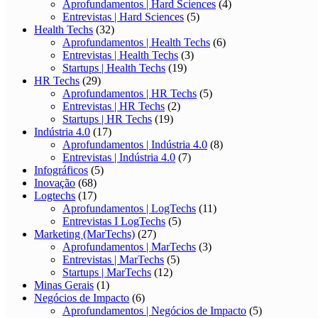
Aprofundamentos | Hard Sciences
(4)
Entrevistas | Hard Sciences
(5)
Health Techs
(32)
Aprofundamentos | Health Techs
(6)
Entrevistas | Health Techs
(3)
Startups | Health Techs
(19)
HR Techs
(29)
Aprofundamentos | HR Techs
(5)
Entrevistas | HR Techs
(2)
Startups | HR Techs
(19)
Indústria 4.0
(17)
Aprofundamentos | Indústria 4.0
(8)
Entrevistas | Indústria 4.0
(7)
Infográficos
(5)
Inovação
(68)
Logtechs
(17)
Aprofundamentos | LogTechs
(11)
Entrevistas I LogTechs
(5)
Marketing (MarTechs)
(27)
Aprofundamentos | MarTechs
(3)
Entrevistas | MarTechs
(5)
Startups | MarTechs
(12)
Minas Gerais
(1)
Negócios de Impacto
(6)
Aprofundamentos | Negócios de Impacto
(5)