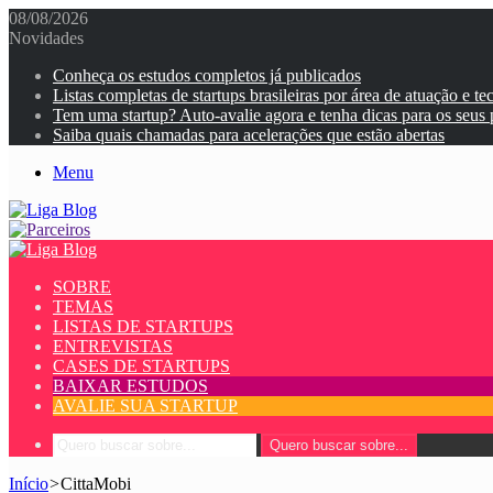
08/08/2026
Novidades
Conheça os estudos completos já publicados
Listas completas de startups brasileiras por área de atuação e te
Tem uma startup? Auto-avalie agora e tenha dicas para os seus
Saiba quais chamadas para acelerações que estão abertas
Menu
SOBRE
TEMAS
LISTAS DE STARTUPS
ENTREVISTAS
CASES DE STARTUPS
BAIXAR ESTUDOS
AVALIE SUA STARTUP
Quero buscar sobre...
Início
>
CittaMobi