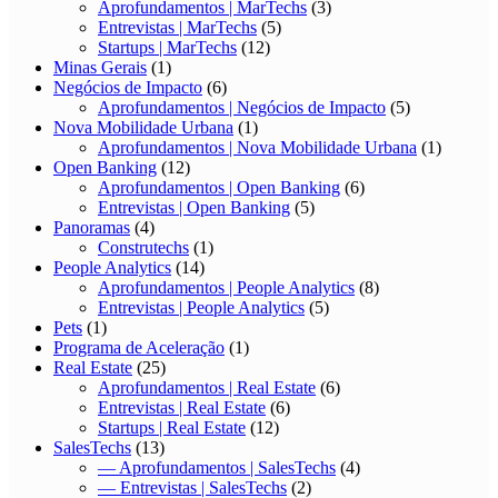
Aprofundamentos | MarTechs
(3)
Entrevistas | MarTechs
(5)
Startups | MarTechs
(12)
Minas Gerais
(1)
Negócios de Impacto
(6)
Aprofundamentos | Negócios de Impacto
(5)
Nova Mobilidade Urbana
(1)
Aprofundamentos | Nova Mobilidade Urbana
(1)
Open Banking
(12)
Aprofundamentos | Open Banking
(6)
Entrevistas | Open Banking
(5)
Panoramas
(4)
Construtechs
(1)
People Analytics
(14)
Aprofundamentos | People Analytics
(8)
Entrevistas | People Analytics
(5)
Pets
(1)
Programa de Aceleração
(1)
Real Estate
(25)
Aprofundamentos | Real Estate
(6)
Entrevistas | Real Estate
(6)
Startups | Real Estate
(12)
SalesTechs
(13)
— Aprofundamentos | SalesTechs
(4)
— Entrevistas | SalesTechs
(2)