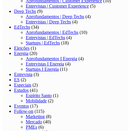
Aprofundamentos | Customer Experience
(10)
Entrevistas | Customer Experience
(5)
Deep Techs
(9)
Aprofundamentos | Deep Techs
(4)
Entrevistas | Deep Techs
(4)
EdTechs
(34)
Aprofundamentos | EdTechs
(10)
Entrevistas | EdTechs
(4)
Startups | EdTechs
(18)
Eleições
(1)
Energia
(20)
Aprofundamentos I Energia
(4)
Entrevistas I Energia
(4)
Startups I Energia
(11)
Entrevista
(3)
ES
(2)
Especiais
(2)
Estudos
(41)
Espírito Santo
(1)
Mobilidade
(2)
Eventos
(17)
Follow-on
(115)
Marketing
(8)
Mercado
(40)
PMEs
(6)