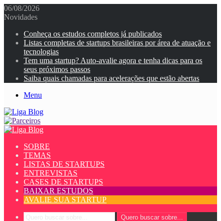
06/08/2026
Novidades
Conheça os estudos completos já publicados
Listas completas de startups brasileiras por área de atuação e
tecnologias
Tem uma startup? Auto-avalie agora e tenha dicas para os
seus próximos passos
Saiba quais chamadas para acelerações que estão abertas
Menu
SOBRE
TEMAS
LISTAS DE STARTUPS
ENTREVISTAS
CASES DE STARTUPS
BAIXAR ESTUDOS
AVALIE SUA STARTUP
Quero buscar sobre...