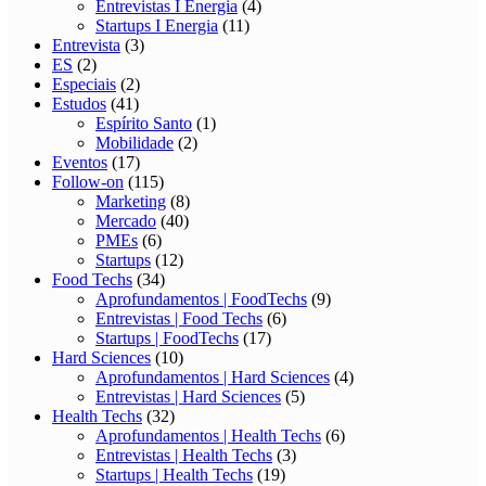
Entrevistas I Energia
(4)
Startups I Energia
(11)
Entrevista
(3)
ES
(2)
Especiais
(2)
Estudos
(41)
Espírito Santo
(1)
Mobilidade
(2)
Eventos
(17)
Follow-on
(115)
Marketing
(8)
Mercado
(40)
PMEs
(6)
Startups
(12)
Food Techs
(34)
Aprofundamentos | FoodTechs
(9)
Entrevistas | Food Techs
(6)
Startups | FoodTechs
(17)
Hard Sciences
(10)
Aprofundamentos | Hard Sciences
(4)
Entrevistas | Hard Sciences
(5)
Health Techs
(32)
Aprofundamentos | Health Techs
(6)
Entrevistas | Health Techs
(3)
Startups | Health Techs
(19)