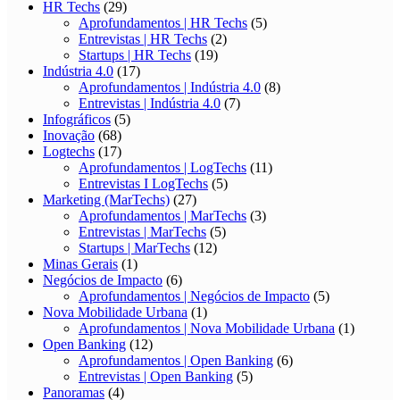
HR Techs
(29)
Aprofundamentos | HR Techs
(5)
Entrevistas | HR Techs
(2)
Startups | HR Techs
(19)
Indústria 4.0
(17)
Aprofundamentos | Indústria 4.0
(8)
Entrevistas | Indústria 4.0
(7)
Infográficos
(5)
Inovação
(68)
Logtechs
(17)
Aprofundamentos | LogTechs
(11)
Entrevistas I LogTechs
(5)
Marketing (MarTechs)
(27)
Aprofundamentos | MarTechs
(3)
Entrevistas | MarTechs
(5)
Startups | MarTechs
(12)
Minas Gerais
(1)
Negócios de Impacto
(6)
Aprofundamentos | Negócios de Impacto
(5)
Nova Mobilidade Urbana
(1)
Aprofundamentos | Nova Mobilidade Urbana
(1)
Open Banking
(12)
Aprofundamentos | Open Banking
(6)
Entrevistas | Open Banking
(5)
Panoramas
(4)