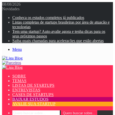
08/08/2026
Novidades
Conheça os estudos completos já publicados
Listas completas de startups brasileiras por área de atuação e
tecnologias
Tem uma startup? Auto-avalie agora e tenha dicas para os
seus próximos passos
Saiba quais chamadas para acelerações que estão abertas
Menu
SOBRE
TEMAS
LISTAS DE STARTUPS
ENTREVISTAS
CASES DE STARTUPS
BAIXAR ESTUDOS
AVALIE SUA STARTUP
Quero buscar sobre...