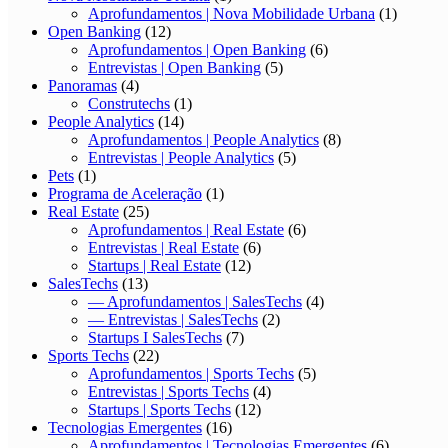
Aprofundamentos | Nova Mobilidade Urbana
(1)
Open Banking
(12)
Aprofundamentos | Open Banking
(6)
Entrevistas | Open Banking
(5)
Panoramas
(4)
Construtechs
(1)
People Analytics
(14)
Aprofundamentos | People Analytics
(8)
Entrevistas | People Analytics
(5)
Pets
(1)
Programa de Aceleração
(1)
Real Estate
(25)
Aprofundamentos | Real Estate
(6)
Entrevistas | Real Estate
(6)
Startups | Real Estate
(12)
SalesTechs
(13)
— Aprofundamentos | SalesTechs
(4)
— Entrevistas | SalesTechs
(2)
Startups I SalesTechs
(7)
Sports Techs
(22)
Aprofundamentos | Sports Techs
(5)
Entrevistas | Sports Techs
(4)
Startups | Sports Techs
(12)
Tecnologias Emergentes
(16)
Aprofundamentos | Tecnologias Emergentes
(6)