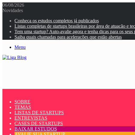
06/08/2026
Novidades
Conheça os estudos completos já publicados
Listas completas de startups brasileiras por área de atuação e te
Tem uma startup? Auto-avalie agora e tenha dicas para os seus
Saiba quais chamadas para acelerações que estão abertas
Menu
SOBRE
TEMAS
LISTAS DE STARTUPS
ENTREVISTAS
CASES DE STARTUPS
BAIXAR ESTUDOS
AVALIE SUA STARTUP