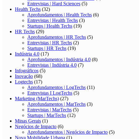
Entrevistas | Hard Sciences
(5)
Health Techs
(32)
Aprofundamentos | Health Techs
(6)
Entrevistas | Health Techs
(3)
Startups | Health Techs
(19)
HR Techs
(29)
Aprofundamentos | HR Techs
(5)
Entrevistas | HR Techs
(2)
Startups | HR Techs
(19)
Indústria 4.0
(17)
Aprofundamentos | Indústria 4.0
(8)
Entrevistas | Indústria 4.0
(7)
Infográficos
(5)
Inovação
(68)
Logtechs
(17)
Aprofundamentos | LogTechs
(11)
Entrevistas I LogTechs
(5)
Marketing (MarTechs)
(27)
Aprofundamentos | MarTechs
(3)
Entrevistas | MarTechs
(5)
Startups | MarTechs
(12)
Minas Gerais
(1)
Negócios de Impacto
(6)
Aprofundamentos | Negócios de Impacto
(5)
Nova Mobilidade Urbana
(1)