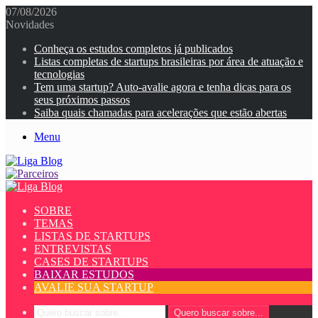
07/08/2026
Novidades
Conheça os estudos completos já publicados
Listas completas de startups brasileiras por área de atuação e
tecnologias
Tem uma startup? Auto-avalie agora e tenha dicas para os
seus próximos passos
Saiba quais chamadas para acelerações que estão abertas
Menu
SOBRE
TEMAS
LISTAS DE STARTUPS
ENTREVISTAS
CASES DE STARTUPS
BAIXAR ESTUDOS
AVALIE SUA STARTUP
Quero buscar sobre...