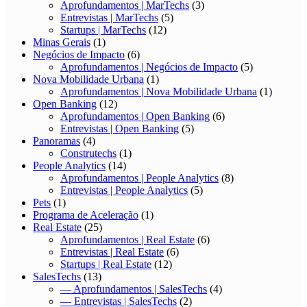
Aprofundamentos | MarTechs
(3)
Entrevistas | MarTechs
(5)
Startups | MarTechs
(12)
Minas Gerais
(1)
Negócios de Impacto
(6)
Aprofundamentos | Negócios de Impacto
(5)
Nova Mobilidade Urbana
(1)
Aprofundamentos | Nova Mobilidade Urbana
(1)
Open Banking
(12)
Aprofundamentos | Open Banking
(6)
Entrevistas | Open Banking
(5)
Panoramas
(4)
Construtechs
(1)
People Analytics
(14)
Aprofundamentos | People Analytics
(8)
Entrevistas | People Analytics
(5)
Pets
(1)
Programa de Aceleração
(1)
Real Estate
(25)
Aprofundamentos | Real Estate
(6)
Entrevistas | Real Estate
(6)
Startups | Real Estate
(12)
SalesTechs
(13)
— Aprofundamentos | SalesTechs
(4)
— Entrevistas | SalesTechs
(2)