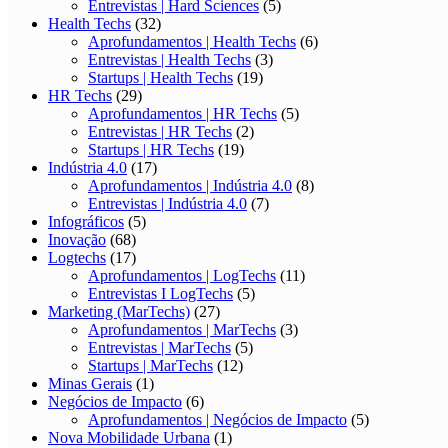
Entrevistas | Hard Sciences
(5)
Health Techs
(32)
Aprofundamentos | Health Techs
(6)
Entrevistas | Health Techs
(3)
Startups | Health Techs
(19)
HR Techs
(29)
Aprofundamentos | HR Techs
(5)
Entrevistas | HR Techs
(2)
Startups | HR Techs
(19)
Indústria 4.0
(17)
Aprofundamentos | Indústria 4.0
(8)
Entrevistas | Indústria 4.0
(7)
Infográficos
(5)
Inovação
(68)
Logtechs
(17)
Aprofundamentos | LogTechs
(11)
Entrevistas I LogTechs
(5)
Marketing (MarTechs)
(27)
Aprofundamentos | MarTechs
(3)
Entrevistas | MarTechs
(5)
Startups | MarTechs
(12)
Minas Gerais
(1)
Negócios de Impacto
(6)
Aprofundamentos | Negócios de Impacto
(5)
Nova Mobilidade Urbana
(1)