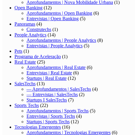
Aprofundamentos | Nova Mobilidade Urbana
(1)
Open Banking
(12)
Aprofundamentos | Open Banking
(6)
Entrevistas | Open Banking
(5)
Panoramas
(4)
Construtechs
(1)
People Analytics
(14)
Aprofundamentos | People Analytics
(8)
Entrevistas | People Analytics
(5)
Pets
(1)
Programa de Aceleração
(1)
Real Estate
(25)
Aprofundamentos | Real Estate
(6)
Entrevistas | Real Estate
(6)
Startups | Real Estate
(12)
SalesTechs
(13)
— Aprofundamentos | SalesTechs
(4)
— Entrevistas | SalesTechs
(2)
Startups I SalesTechs
(7)
Sports Techs
(22)
Aprofundamentos | Sports Techs
(5)
Entrevistas | Sports Techs
(4)
Startups | Sports Techs
(12)
Tecnologias Emergentes
(16)
Aprofundamentos | Tecnologias Emergentes
(6)