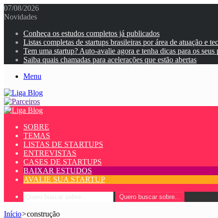
07/08/2026
Novidades
Conheça os estudos completos já publicados
Listas completas de startups brasileiras por área de atuação e te
Tem uma startup? Auto-avalie agora e tenha dicas para os seus
Saiba quais chamadas para acelerações que estão abertas
Menu
SOBRE
TEMAS
LISTAS DE STARTUPS
ENTREVISTAS
CASES DE STARTUPS
BAIXAR ESTUDOS
AVALIE SUA STARTUP
Quero buscar sobre...
Início
>
construção