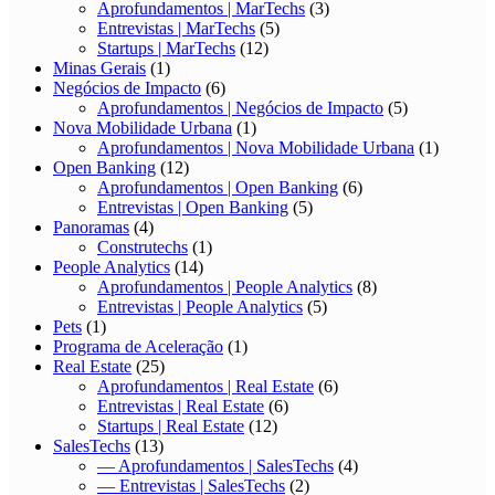
Aprofundamentos | MarTechs
(3)
Entrevistas | MarTechs
(5)
Startups | MarTechs
(12)
Minas Gerais
(1)
Negócios de Impacto
(6)
Aprofundamentos | Negócios de Impacto
(5)
Nova Mobilidade Urbana
(1)
Aprofundamentos | Nova Mobilidade Urbana
(1)
Open Banking
(12)
Aprofundamentos | Open Banking
(6)
Entrevistas | Open Banking
(5)
Panoramas
(4)
Construtechs
(1)
People Analytics
(14)
Aprofundamentos | People Analytics
(8)
Entrevistas | People Analytics
(5)
Pets
(1)
Programa de Aceleração
(1)
Real Estate
(25)
Aprofundamentos | Real Estate
(6)
Entrevistas | Real Estate
(6)
Startups | Real Estate
(12)
SalesTechs
(13)
— Aprofundamentos | SalesTechs
(4)
— Entrevistas | SalesTechs
(2)