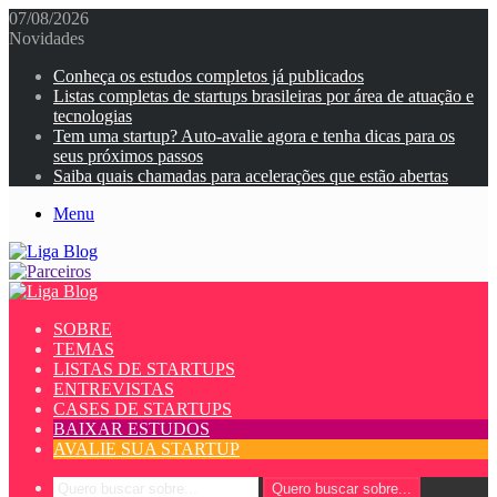
07/08/2026
Novidades
Conheça os estudos completos já publicados
Listas completas de startups brasileiras por área de atuação e
tecnologias
Tem uma startup? Auto-avalie agora e tenha dicas para os
seus próximos passos
Saiba quais chamadas para acelerações que estão abertas
Menu
SOBRE
TEMAS
LISTAS DE STARTUPS
ENTREVISTAS
CASES DE STARTUPS
BAIXAR ESTUDOS
AVALIE SUA STARTUP
Quero buscar sobre...