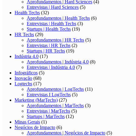
Aprofundamentos | Hard Sciences
(4)
Entrevistas | Hard Sciences
(5)
Health Techs
(32)
Aprofundamentos | Health Techs
(6)
Entrevistas | Health Techs
(3)
Startups | Health Techs
(19)
HR Techs
(29)
Aprofundamentos | HR Techs
(5)
Entrevistas | HR Techs
(2)
Startups | HR Techs
(19)
Indústria 4.0
(17)
Aprofundamentos | Indústria 4.0
(8)
Entrevistas | Indústria 4.0
(7)
Infográficos
(5)
Inovação
(68)
Logtechs
(17)
Aprofundamentos | LogTechs
(11)
Entrevistas I LogTechs
(5)
Marketing (MarTechs)
(27)
Aprofundamentos | MarTechs
(3)
Entrevistas | MarTechs
(5)
Startups | MarTechs
(12)
Minas Gerais
(1)
Negócios de Impacto
(6)
Aprofundamentos | Negócios de Impacto
(5)