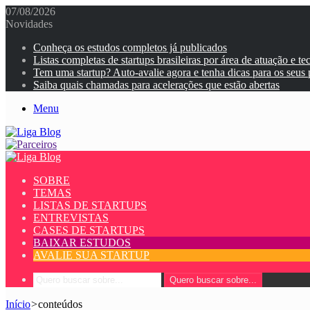
07/08/2026
Novidades
Conheça os estudos completos já publicados
Listas completas de startups brasileiras por área de atuação e te
Tem uma startup? Auto-avalie agora e tenha dicas para os seus
Saiba quais chamadas para acelerações que estão abertas
Menu
SOBRE
TEMAS
LISTAS DE STARTUPS
ENTREVISTAS
CASES DE STARTUPS
BAIXAR ESTUDOS
AVALIE SUA STARTUP
Quero buscar sobre...
Início
>
conteúdos