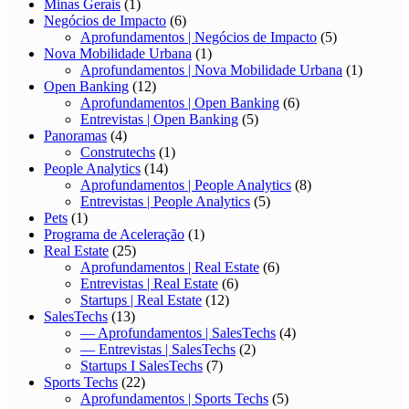
Minas Gerais
(1)
Negócios de Impacto
(6)
Aprofundamentos | Negócios de Impacto
(5)
Nova Mobilidade Urbana
(1)
Aprofundamentos | Nova Mobilidade Urbana
(1)
Open Banking
(12)
Aprofundamentos | Open Banking
(6)
Entrevistas | Open Banking
(5)
Panoramas
(4)
Construtechs
(1)
People Analytics
(14)
Aprofundamentos | People Analytics
(8)
Entrevistas | People Analytics
(5)
Pets
(1)
Programa de Aceleração
(1)
Real Estate
(25)
Aprofundamentos | Real Estate
(6)
Entrevistas | Real Estate
(6)
Startups | Real Estate
(12)
SalesTechs
(13)
— Aprofundamentos | SalesTechs
(4)
— Entrevistas | SalesTechs
(2)
Startups I SalesTechs
(7)
Sports Techs
(22)
Aprofundamentos | Sports Techs
(5)