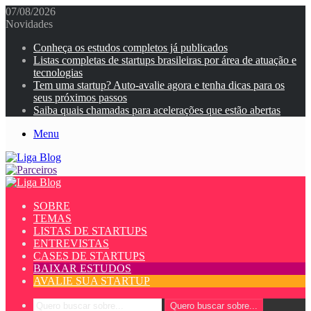
07/08/2026
Novidades
Conheça os estudos completos já publicados
Listas completas de startups brasileiras por área de atuação e
tecnologias
Tem uma startup? Auto-avalie agora e tenha dicas para os
seus próximos passos
Saiba quais chamadas para acelerações que estão abertas
Menu
SOBRE
TEMAS
LISTAS DE STARTUPS
ENTREVISTAS
CASES DE STARTUPS
BAIXAR ESTUDOS
AVALIE SUA STARTUP
Quero buscar sobre...