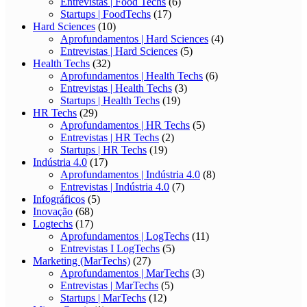
Entrevistas | Food Techs
(6)
Startups | FoodTechs
(17)
Hard Sciences
(10)
Aprofundamentos | Hard Sciences
(4)
Entrevistas | Hard Sciences
(5)
Health Techs
(32)
Aprofundamentos | Health Techs
(6)
Entrevistas | Health Techs
(3)
Startups | Health Techs
(19)
HR Techs
(29)
Aprofundamentos | HR Techs
(5)
Entrevistas | HR Techs
(2)
Startups | HR Techs
(19)
Indústria 4.0
(17)
Aprofundamentos | Indústria 4.0
(8)
Entrevistas | Indústria 4.0
(7)
Infográficos
(5)
Inovação
(68)
Logtechs
(17)
Aprofundamentos | LogTechs
(11)
Entrevistas I LogTechs
(5)
Marketing (MarTechs)
(27)
Aprofundamentos | MarTechs
(3)
Entrevistas | MarTechs
(5)
Startups | MarTechs
(12)