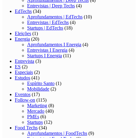
Aprofundamentos | Deep Techs
(4)
Entrevistas | Deep Techs
(4)
EdTechs
(34)
Aprofundamentos | EdTechs
(10)
Entrevistas | EdTechs
(4)
Startups | EdTechs
(18)
Eleições
(1)
Energia
(20)
Aprofundamentos I Energia
(4)
Entrevistas I Energia
(4)
Startups I Energia
(11)
Entrevista
(3)
ES
(2)
Especiais
(2)
Estudos
(41)
Espírito Santo
(1)
Mobilidade
(2)
Eventos
(17)
Follow-on
(115)
Marketing
(8)
Mercado
(40)
PMEs
(6)
Startups
(12)
Food Techs
(34)
Aprofundamentos | FoodTechs
(9)