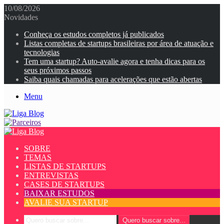
10/08/2026
Novidades
Conheça os estudos completos já publicados
Listas completas de startups brasileiras por área de atuação e
tecnologias
Tem uma startup? Auto-avalie agora e tenha dicas para os
seus próximos passos
Saiba quais chamadas para acelerações que estão abertas
Menu
SOBRE
TEMAS
LISTAS DE STARTUPS
ENTREVISTAS
CASES DE STARTUPS
BAIXAR ESTUDOS
AVALIE SUA STARTUP
Quero buscar sobre...