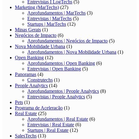
Entrevistas I LogTechs
(5)
Marketing (MarTechs)
(27)
Aprofundamentos | MarTechs
(3)
Entrevistas | MarTechs
(5)
Startups | MarTechs
(12)
Minas Gerais
(1)
Negócios de Impacto
(6)
Aprofundamentos | Negócios de Impacto
(5)
Nova Mobilidade Urbana
(1)
Aprofundamentos | Nova Mobilidade Urbana
(1)
Open Banking
(12)
Aprofundamentos | Open Banking
(6)
Entrevistas | Open Banking
(5)
Panoramas
(4)
Construtechs
(1)
People Analytics
(14)
Aprofundamentos | People Analytics
(8)
Entrevistas | People Analytics
(5)
Pets
(1)
Programa de Aceleração
(1)
Real Estate
(25)
Aprofundamentos | Real Estate
(6)
Entrevistas | Real Estate
(6)
Startups | Real Estate
(12)
SalesTechs
(13)