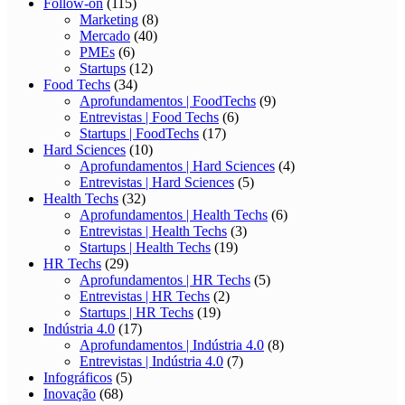
Follow-on
(115)
Marketing
(8)
Mercado
(40)
PMEs
(6)
Startups
(12)
Food Techs
(34)
Aprofundamentos | FoodTechs
(9)
Entrevistas | Food Techs
(6)
Startups | FoodTechs
(17)
Hard Sciences
(10)
Aprofundamentos | Hard Sciences
(4)
Entrevistas | Hard Sciences
(5)
Health Techs
(32)
Aprofundamentos | Health Techs
(6)
Entrevistas | Health Techs
(3)
Startups | Health Techs
(19)
HR Techs
(29)
Aprofundamentos | HR Techs
(5)
Entrevistas | HR Techs
(2)
Startups | HR Techs
(19)
Indústria 4.0
(17)
Aprofundamentos | Indústria 4.0
(8)
Entrevistas | Indústria 4.0
(7)
Infográficos
(5)
Inovação
(68)