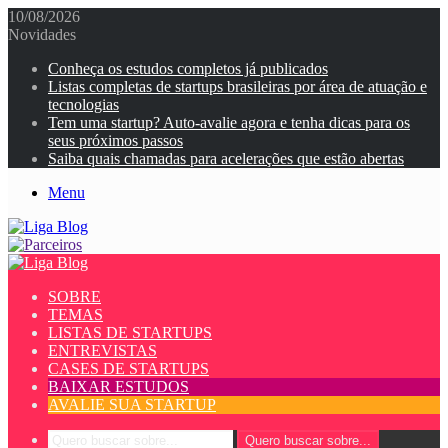
10/08/2026
Novidades
Conheça os estudos completos já publicados
Listas completas de startups brasileiras por área de atuação e
tecnologias
Tem uma startup? Auto-avalie agora e tenha dicas para os
seus próximos passos
Saiba quais chamadas para acelerações que estão abertas
Menu
SOBRE
TEMAS
LISTAS DE STARTUPS
ENTREVISTAS
CASES DE STARTUPS
BAIXAR ESTUDOS
AVALIE SUA STARTUP
Quero buscar sobre...