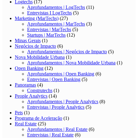
Logtechs
(17)
Aprofundamentos | LogTechs
(11)
Entrevistas I LogTechs
(5)
Marketing (MarTechs)
(27)
Aprofundamentos | MarTechs
(3)
Entrevistas | MarTechs
(5)
Startups | MarTechs
(12)
Minas Gerais
(1)
Negócios de Impacto
(6)
Aprofundamentos | Negócios de Impacto
(5)
Nova Mobilidade Urbana
(1)
Aprofundamentos | Nova Mobilidade Urbana
(1)
Open Banking
(12)
Aprofundamentos | Open Banking
(6)
Entrevistas | Open Banking
(5)
Panoramas
(4)
Construtechs
(1)
People Analytics
(14)
Aprofundamentos | People Analytics
(8)
Entrevistas | People Analytics
(5)
Pets
(1)
Programa de Aceleração
(1)
Real Estate
(25)
Aprofundamentos | Real Estate
(6)
Entrevistas | Real Estate
(6)