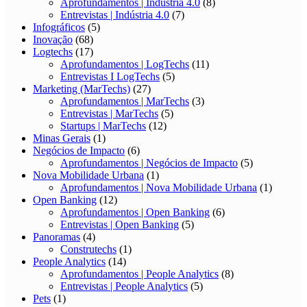
Aprofundamentos | Indústria 4.0
(8)
Entrevistas | Indústria 4.0
(7)
Infográficos
(5)
Inovação
(68)
Logtechs
(17)
Aprofundamentos | LogTechs
(11)
Entrevistas I LogTechs
(5)
Marketing (MarTechs)
(27)
Aprofundamentos | MarTechs
(3)
Entrevistas | MarTechs
(5)
Startups | MarTechs
(12)
Minas Gerais
(1)
Negócios de Impacto
(6)
Aprofundamentos | Negócios de Impacto
(5)
Nova Mobilidade Urbana
(1)
Aprofundamentos | Nova Mobilidade Urbana
(1)
Open Banking
(12)
Aprofundamentos | Open Banking
(6)
Entrevistas | Open Banking
(5)
Panoramas
(4)
Construtechs
(1)
People Analytics
(14)
Aprofundamentos | People Analytics
(8)
Entrevistas | People Analytics
(5)
Pets
(1)