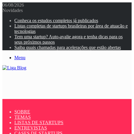
06/08/2026
Novidades
Conheça os estudos completos já publicados
Listas completas de startups brasileiras por área de atuação e
tecnologias
Tem uma startup? Auto-avalie agora e tenha dicas para os
seus próximos passos
Saiba quais chamadas para acelerações que estão abertas
Menu
SOBRE
TEMAS
LISTAS DE STARTUPS
ENTREVISTAS
CASES DE STARTUPS