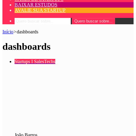
BAIXAR ESTUDOS
AVALIE SUA STARTUP
Quero buscar sobre...
Início
>
dashboards
dashboards
Startups I SalesTechs
João Barros