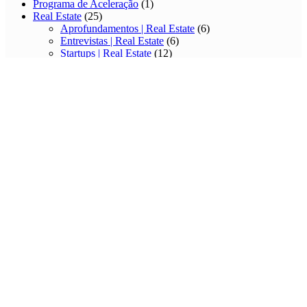
Programa de Aceleração
(1)
Real Estate
(25)
Aprofundamentos | Real Estate
(6)
Entrevistas | Real Estate
(6)
Startups | Real Estate
(12)
SalesTechs
(13)
— Aprofundamentos | SalesTechs
(4)
— Entrevistas | SalesTechs
(2)
Startups I SalesTechs
(7)
Sports Techs
(22)
Aprofundamentos | Sports Techs
(5)
Entrevistas | Sports Techs
(4)
Startups | Sports Techs
(12)
Tecnologias Emergentes
(16)
Aprofundamentos | Tecnologias Emergentes
(6)
Entrevistas | Tecnologias Emergentes
(2)
Startups | Tecnologias Emergentes
(7)
TI
(25)
Aprofundamentos | TI
(7)
Entrevistas | TI
(4)
Startups | TI
(13)
Travel Techs
(6)
Aprofundamentos | Travel Techs
(4)
Entrevistas | Travel Techs
(2)
Turismo
(1)