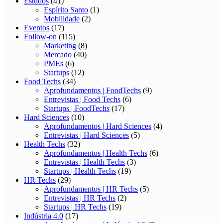
Estudos
(41)
Espírito Santo
(1)
Mobilidade
(2)
Eventos
(17)
Follow-on
(115)
Marketing
(8)
Mercado
(40)
PMEs
(6)
Startups
(12)
Food Techs
(34)
Aprofundamentos | FoodTechs
(9)
Entrevistas | Food Techs
(6)
Startups | FoodTechs
(17)
Hard Sciences
(10)
Aprofundamentos | Hard Sciences
(4)
Entrevistas | Hard Sciences
(5)
Health Techs
(32)
Aprofundamentos | Health Techs
(6)
Entrevistas | Health Techs
(3)
Startups | Health Techs
(19)
HR Techs
(29)
Aprofundamentos | HR Techs
(5)
Entrevistas | HR Techs
(2)
Startups | HR Techs
(19)
Indústria 4.0
(17)