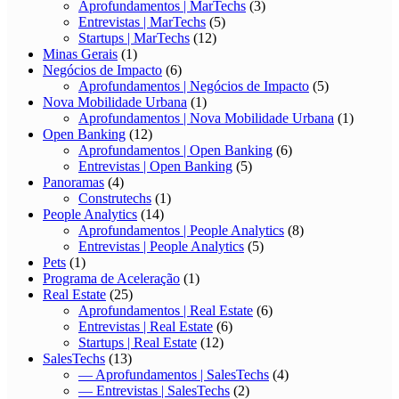
Aprofundamentos | MarTechs
(3)
Entrevistas | MarTechs
(5)
Startups | MarTechs
(12)
Minas Gerais
(1)
Negócios de Impacto
(6)
Aprofundamentos | Negócios de Impacto
(5)
Nova Mobilidade Urbana
(1)
Aprofundamentos | Nova Mobilidade Urbana
(1)
Open Banking
(12)
Aprofundamentos | Open Banking
(6)
Entrevistas | Open Banking
(5)
Panoramas
(4)
Construtechs
(1)
People Analytics
(14)
Aprofundamentos | People Analytics
(8)
Entrevistas | People Analytics
(5)
Pets
(1)
Programa de Aceleração
(1)
Real Estate
(25)
Aprofundamentos | Real Estate
(6)
Entrevistas | Real Estate
(6)
Startups | Real Estate
(12)
SalesTechs
(13)
— Aprofundamentos | SalesTechs
(4)
— Entrevistas | SalesTechs
(2)