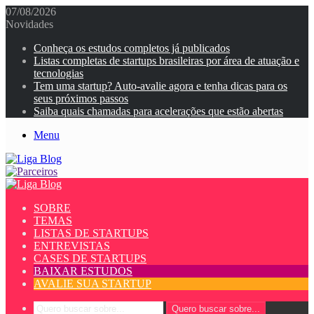
07/08/2026
Novidades
Conheça os estudos completos já publicados
Listas completas de startups brasileiras por área de atuação e
tecnologias
Tem uma startup? Auto-avalie agora e tenha dicas para os
seus próximos passos
Saiba quais chamadas para acelerações que estão abertas
Menu
SOBRE
TEMAS
LISTAS DE STARTUPS
ENTREVISTAS
CASES DE STARTUPS
BAIXAR ESTUDOS
AVALIE SUA STARTUP
Quero buscar sobre...