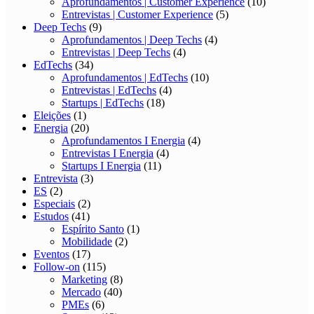
Aprofundamentos | Customer Experience
(10)
Entrevistas | Customer Experience
(5)
Deep Techs
(9)
Aprofundamentos | Deep Techs
(4)
Entrevistas | Deep Techs
(4)
EdTechs
(34)
Aprofundamentos | EdTechs
(10)
Entrevistas | EdTechs
(4)
Startups | EdTechs
(18)
Eleições
(1)
Energia
(20)
Aprofundamentos I Energia
(4)
Entrevistas I Energia
(4)
Startups I Energia
(11)
Entrevista
(3)
ES
(2)
Especiais
(2)
Estudos
(41)
Espírito Santo
(1)
Mobilidade
(2)
Eventos
(17)
Follow-on
(115)
Marketing
(8)
Mercado
(40)
PMEs
(6)