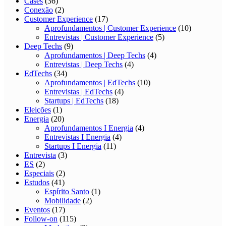
Cases
(36)
Conexão
(2)
Customer Experience
(17)
Aprofundamentos | Customer Experience
(10)
Entrevistas | Customer Experience
(5)
Deep Techs
(9)
Aprofundamentos | Deep Techs
(4)
Entrevistas | Deep Techs
(4)
EdTechs
(34)
Aprofundamentos | EdTechs
(10)
Entrevistas | EdTechs
(4)
Startups | EdTechs
(18)
Eleições
(1)
Energia
(20)
Aprofundamentos I Energia
(4)
Entrevistas I Energia
(4)
Startups I Energia
(11)
Entrevista
(3)
ES
(2)
Especiais
(2)
Estudos
(41)
Espírito Santo
(1)
Mobilidade
(2)
Eventos
(17)
Follow-on
(115)