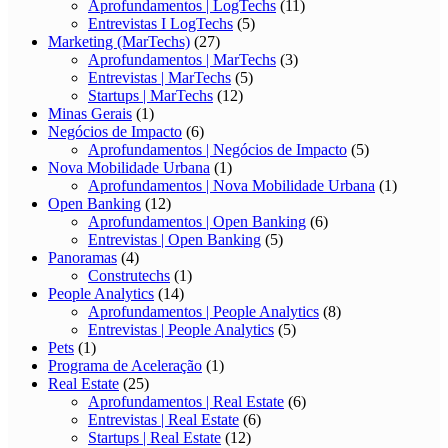
Aprofundamentos | LogTechs
(11)
Entrevistas I LogTechs
(5)
Marketing (MarTechs)
(27)
Aprofundamentos | MarTechs
(3)
Entrevistas | MarTechs
(5)
Startups | MarTechs
(12)
Minas Gerais
(1)
Negócios de Impacto
(6)
Aprofundamentos | Negócios de Impacto
(5)
Nova Mobilidade Urbana
(1)
Aprofundamentos | Nova Mobilidade Urbana
(1)
Open Banking
(12)
Aprofundamentos | Open Banking
(6)
Entrevistas | Open Banking
(5)
Panoramas
(4)
Construtechs
(1)
People Analytics
(14)
Aprofundamentos | People Analytics
(8)
Entrevistas | People Analytics
(5)
Pets
(1)
Programa de Aceleração
(1)
Real Estate
(25)
Aprofundamentos | Real Estate
(6)
Entrevistas | Real Estate
(6)
Startups | Real Estate
(12)