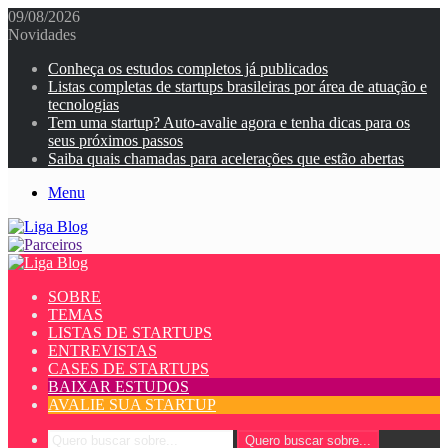
09/08/2026
Novidades
Conheça os estudos completos já publicados
Listas completas de startups brasileiras por área de atuação e
tecnologias
Tem uma startup? Auto-avalie agora e tenha dicas para os
seus próximos passos
Saiba quais chamadas para acelerações que estão abertas
Menu
SOBRE
TEMAS
LISTAS DE STARTUPS
ENTREVISTAS
CASES DE STARTUPS
BAIXAR ESTUDOS
AVALIE SUA STARTUP
Quero buscar sobre...