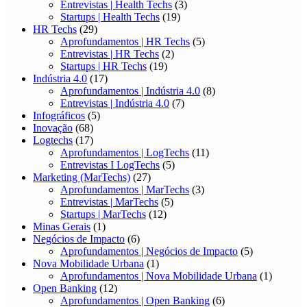
Entrevistas | Health Techs
(3)
Startups | Health Techs
(19)
HR Techs
(29)
Aprofundamentos | HR Techs
(5)
Entrevistas | HR Techs
(2)
Startups | HR Techs
(19)
Indústria 4.0
(17)
Aprofundamentos | Indústria 4.0
(8)
Entrevistas | Indústria 4.0
(7)
Infográficos
(5)
Inovação
(68)
Logtechs
(17)
Aprofundamentos | LogTechs
(11)
Entrevistas I LogTechs
(5)
Marketing (MarTechs)
(27)
Aprofundamentos | MarTechs
(3)
Entrevistas | MarTechs
(5)
Startups | MarTechs
(12)
Minas Gerais
(1)
Negócios de Impacto
(6)
Aprofundamentos | Negócios de Impacto
(5)
Nova Mobilidade Urbana
(1)
Aprofundamentos | Nova Mobilidade Urbana
(1)
Open Banking
(12)
Aprofundamentos | Open Banking
(6)