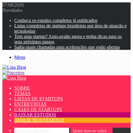
07/08/2026
Novidades
Conheça os estudos completos já publicados
Listas completas de startups brasileiras por área de atuação e
tecnologias
Tem uma startup? Auto-avalie agora e tenha dicas para os
seus próximos passos
Saiba quais chamadas para acelerações que estão abertas
Menu
SOBRE
TEMAS
LISTAS DE STARTUPS
ENTREVISTAS
CASES DE STARTUPS
BAIXAR ESTUDOS
AVALIE SUA STARTUP
Quero buscar sobre...