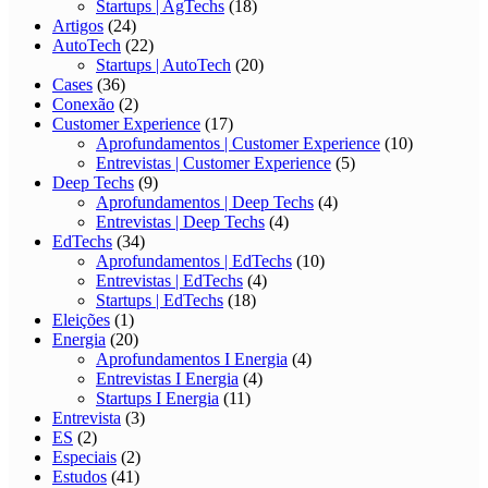
Startups | AgTechs
(18)
Artigos
(24)
AutoTech
(22)
Startups | AutoTech
(20)
Cases
(36)
Conexão
(2)
Customer Experience
(17)
Aprofundamentos | Customer Experience
(10)
Entrevistas | Customer Experience
(5)
Deep Techs
(9)
Aprofundamentos | Deep Techs
(4)
Entrevistas | Deep Techs
(4)
EdTechs
(34)
Aprofundamentos | EdTechs
(10)
Entrevistas | EdTechs
(4)
Startups | EdTechs
(18)
Eleições
(1)
Energia
(20)
Aprofundamentos I Energia
(4)
Entrevistas I Energia
(4)
Startups I Energia
(11)
Entrevista
(3)
ES
(2)
Especiais
(2)
Estudos
(41)