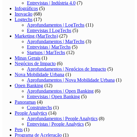
Entrevistas | Indústria 4.0
(7)
Infográficos
(5)
Inovação
(68)
Logtechs
(17)
Aprofundamentos | LogTechs
(11)
Entrevistas I LogTechs
(5)
Marketing (MarTechs)
(27)
Aprofundamentos | MarTechs
(3)
Entrevistas | MarTechs
(5)
Startups | MarTechs
(12)
Minas Gerais
(1)
Negócios de Impacto
(6)
Aprofundamentos | Negócios de Impacto
(5)
Nova Mobilidade Urbana
(1)
Aprofundamentos | Nova Mobilidade Urbana
(1)
Open Banking
(12)
Aprofundamentos | Open Banking
(6)
Entrevistas | Open Banking
(5)
Panoramas
(4)
Construtechs
(1)
People Analytics
(14)
Aprofundamentos | People Analytics
(8)
Entrevistas | People Analytics
(5)
Pets
(1)
Programa de Aceleração
(1)