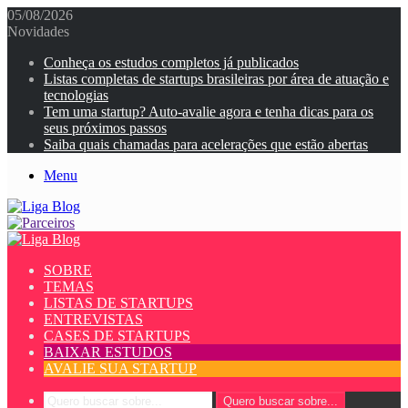
05/08/2026
Novidades
Conheça os estudos completos já publicados
Listas completas de startups brasileiras por área de atuação e
tecnologias
Tem uma startup? Auto-avalie agora e tenha dicas para os
seus próximos passos
Saiba quais chamadas para acelerações que estão abertas
Menu
SOBRE
TEMAS
LISTAS DE STARTUPS
ENTREVISTAS
CASES DE STARTUPS
BAIXAR ESTUDOS
AVALIE SUA STARTUP
Quero buscar sobre...