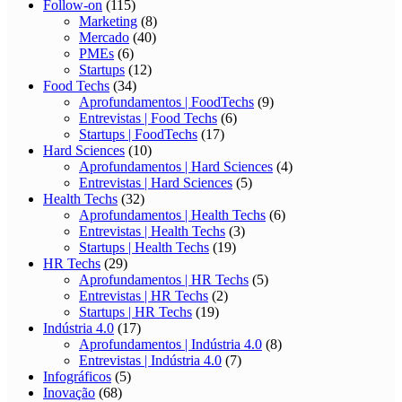
Follow-on
(115)
Marketing
(8)
Mercado
(40)
PMEs
(6)
Startups
(12)
Food Techs
(34)
Aprofundamentos | FoodTechs
(9)
Entrevistas | Food Techs
(6)
Startups | FoodTechs
(17)
Hard Sciences
(10)
Aprofundamentos | Hard Sciences
(4)
Entrevistas | Hard Sciences
(5)
Health Techs
(32)
Aprofundamentos | Health Techs
(6)
Entrevistas | Health Techs
(3)
Startups | Health Techs
(19)
HR Techs
(29)
Aprofundamentos | HR Techs
(5)
Entrevistas | HR Techs
(2)
Startups | HR Techs
(19)
Indústria 4.0
(17)
Aprofundamentos | Indústria 4.0
(8)
Entrevistas | Indústria 4.0
(7)
Infográficos
(5)
Inovação
(68)