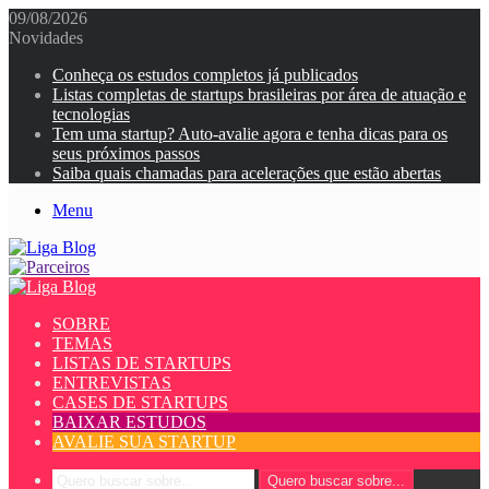
09/08/2026
Novidades
Conheça os estudos completos já publicados
Listas completas de startups brasileiras por área de atuação e
tecnologias
Tem uma startup? Auto-avalie agora e tenha dicas para os
seus próximos passos
Saiba quais chamadas para acelerações que estão abertas
Menu
SOBRE
TEMAS
LISTAS DE STARTUPS
ENTREVISTAS
CASES DE STARTUPS
BAIXAR ESTUDOS
AVALIE SUA STARTUP
Quero buscar sobre...