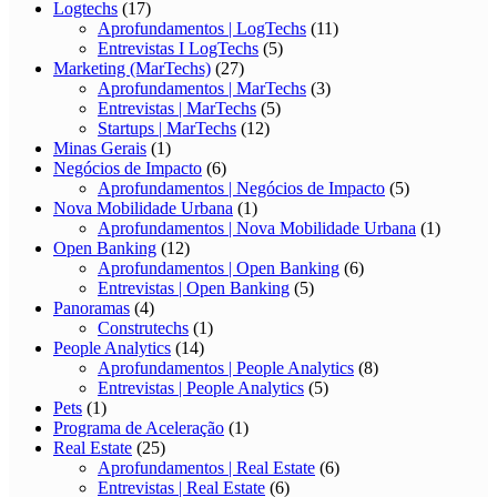
Logtechs
(17)
Aprofundamentos | LogTechs
(11)
Entrevistas I LogTechs
(5)
Marketing (MarTechs)
(27)
Aprofundamentos | MarTechs
(3)
Entrevistas | MarTechs
(5)
Startups | MarTechs
(12)
Minas Gerais
(1)
Negócios de Impacto
(6)
Aprofundamentos | Negócios de Impacto
(5)
Nova Mobilidade Urbana
(1)
Aprofundamentos | Nova Mobilidade Urbana
(1)
Open Banking
(12)
Aprofundamentos | Open Banking
(6)
Entrevistas | Open Banking
(5)
Panoramas
(4)
Construtechs
(1)
People Analytics
(14)
Aprofundamentos | People Analytics
(8)
Entrevistas | People Analytics
(5)
Pets
(1)
Programa de Aceleração
(1)
Real Estate
(25)
Aprofundamentos | Real Estate
(6)
Entrevistas | Real Estate
(6)