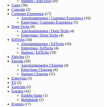
Startups | AutoTech
(20)
Cases
(36)
Conexão
(2)
Customer Experience
(17)
Aprofundamentos | Customer Experience
(10)
Entrevistas | Customer Experience
(5)
Deep Techs
(9)
Aprofundamentos | Deep Techs
(4)
Entrevistas | Deep Techs
(4)
EdTechs
(34)
Aprofundamentos | EdTechs
(10)
Entrevistas | EdTechs
(4)
Startups | EdTechs
(18)
Eleições
(1)
Energia
(20)
Aprofundamentos I Energia
(4)
Entrevistas I Energia
(4)
Startups I Energia
(11)
Entrevista
(3)
ES
(2)
Especiais
(2)
Estudos
(41)
Espírito Santo
(1)
Mobilidade
(2)
Eventos
(17)