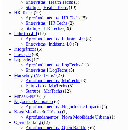
Entrevistas | Health Techs
(3)
Startups | Health Techs
(19)
HR Techs
(29)
Aprofundamentos | HR Techs
(5)
Entrevistas | HR Techs
(2)
Startups | HR Techs
(19)
Indústria 4.0
(17)
Aprofundamentos | Indústria 4.0
(8)
Entrevistas | Indústria 4.0
(7)
Infográficos
(5)
Inovação
(68)
Logtechs
(17)
Aprofundamentos | LogTechs
(11)
Entrevistas I LogTechs
(5)
Marketing (MarTechs)
(27)
Aprofundamentos | MarTechs
(3)
Entrevistas | MarTechs
(5)
Startups | MarTechs
(12)
Minas Gerais
(1)
Negócios de Impacto
(6)
Aprofundamentos | Negócios de Impacto
(5)
Nova Mobilidade Urbana
(1)
Aprofundamentos | Nova Mobilidade Urbana
(1)
Open Banking
(12)
Aprofundamentos | Open Banking
(6)