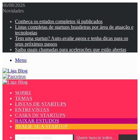
06/08/2026
Novidades
Conheça os estudos completos já publicados
Listas completas de startups brasileiras por área de atuação e
tecnologias
Tem uma startup? Auto-avalie agora e tenha dicas para os
seus próximos passos
Saiba quais chamadas para acelerações que estão abertas
Menu
SOBRE
TEMAS
LISTAS DE STARTUPS
ENTREVISTAS
CASES DE STARTUPS
BAIXAR ESTUDOS
AVALIE SUA STARTUP
Quero buscar sobre...