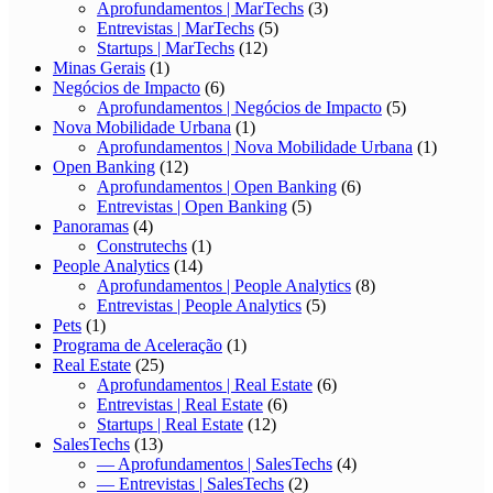
Aprofundamentos | MarTechs
(3)
Entrevistas | MarTechs
(5)
Startups | MarTechs
(12)
Minas Gerais
(1)
Negócios de Impacto
(6)
Aprofundamentos | Negócios de Impacto
(5)
Nova Mobilidade Urbana
(1)
Aprofundamentos | Nova Mobilidade Urbana
(1)
Open Banking
(12)
Aprofundamentos | Open Banking
(6)
Entrevistas | Open Banking
(5)
Panoramas
(4)
Construtechs
(1)
People Analytics
(14)
Aprofundamentos | People Analytics
(8)
Entrevistas | People Analytics
(5)
Pets
(1)
Programa de Aceleração
(1)
Real Estate
(25)
Aprofundamentos | Real Estate
(6)
Entrevistas | Real Estate
(6)
Startups | Real Estate
(12)
SalesTechs
(13)
— Aprofundamentos | SalesTechs
(4)
— Entrevistas | SalesTechs
(2)