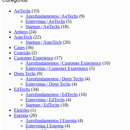
Categorias
AgTechs
(33)
Aprofundamentos | AgTechs
(9)
Entrevistas | AgTechs
(5)
Startups | AgTechs
(18)
Artigos
(24)
AutoTech
(22)
Startups | AutoTech
(20)
Cases
(36)
Conexão
(2)
Customer Experience
(17)
Aprofundamentos | Customer Experience
(10)
Entrevistas | Customer Experience
(5)
Deep Techs
(9)
Aprofundamentos | Deep Techs
(4)
Entrevistas | Deep Techs
(4)
EdTechs
(34)
Aprofundamentos | EdTechs
(10)
Entrevistas | EdTechs
(4)
Startups | EdTechs
(18)
Eleições
(1)
Energia
(20)
Aprofundamentos I Energia
(4)
Entrevistas I Energia
(4)