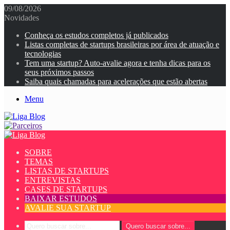
09/08/2026
Novidades
Conheça os estudos completos já publicados
Listas completas de startups brasileiras por área de atuação e
tecnologias
Tem uma startup? Auto-avalie agora e tenha dicas para os
seus próximos passos
Saiba quais chamadas para acelerações que estão abertas
Menu
SOBRE
TEMAS
LISTAS DE STARTUPS
ENTREVISTAS
CASES DE STARTUPS
BAIXAR ESTUDOS
AVALIE SUA STARTUP
Quero buscar sobre...