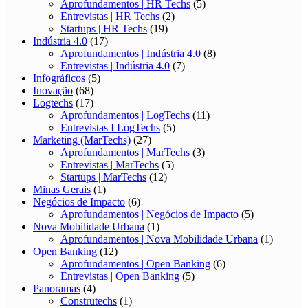
Aprofundamentos | HR Techs
(5)
Entrevistas | HR Techs
(2)
Startups | HR Techs
(19)
Indústria 4.0
(17)
Aprofundamentos | Indústria 4.0
(8)
Entrevistas | Indústria 4.0
(7)
Infográficos
(5)
Inovação
(68)
Logtechs
(17)
Aprofundamentos | LogTechs
(11)
Entrevistas I LogTechs
(5)
Marketing (MarTechs)
(27)
Aprofundamentos | MarTechs
(3)
Entrevistas | MarTechs
(5)
Startups | MarTechs
(12)
Minas Gerais
(1)
Negócios de Impacto
(6)
Aprofundamentos | Negócios de Impacto
(5)
Nova Mobilidade Urbana
(1)
Aprofundamentos | Nova Mobilidade Urbana
(1)
Open Banking
(12)
Aprofundamentos | Open Banking
(6)
Entrevistas | Open Banking
(5)
Panoramas
(4)
Construtechs
(1)