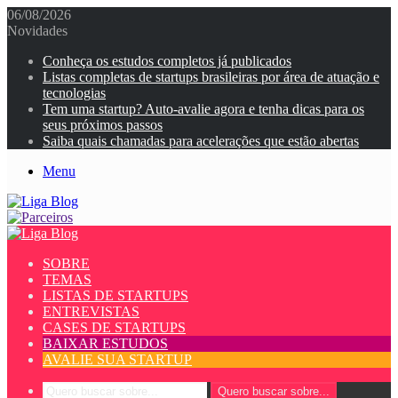
06/08/2026
Novidades
Conheça os estudos completos já publicados
Listas completas de startups brasileiras por área de atuação e
tecnologias
Tem uma startup? Auto-avalie agora e tenha dicas para os
seus próximos passos
Saiba quais chamadas para acelerações que estão abertas
Menu
SOBRE
TEMAS
LISTAS DE STARTUPS
ENTREVISTAS
CASES DE STARTUPS
BAIXAR ESTUDOS
AVALIE SUA STARTUP
Quero buscar sobre...