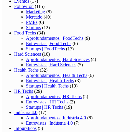
Eventos
(17)
Follow-on
(115)
Marketing
(8)
Mercado
(40)
PMEs
(6)
Startups
(12)
Food Techs
(34)
Aprofundamentos | FoodTechs
(9)
Entrevistas | Food Techs
(6)
Startups | FoodTechs
(17)
Hard Sciences
(10)
Aprofundamentos | Hard Sciences
(4)
Entrevistas | Hard Sciences
(5)
Health Techs
(32)
Aprofundamentos | Health Techs
(6)
Entrevistas | Health Techs
(3)
Startups | Health Techs
(19)
HR Techs
(29)
Aprofundamentos | HR Techs
(5)
Entrevistas | HR Techs
(2)
Startups | HR Techs
(19)
Indústria 4.0
(17)
Aprofundamentos | Indústria 4.0
(8)
Entrevistas | Indústria 4.0
(7)
Infográficos
(5)