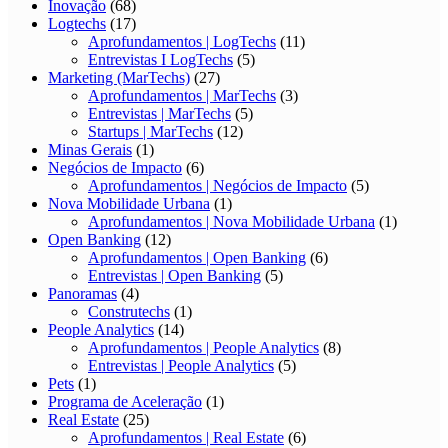
Inovação
(68)
Logtechs
(17)
Aprofundamentos | LogTechs
(11)
Entrevistas I LogTechs
(5)
Marketing (MarTechs)
(27)
Aprofundamentos | MarTechs
(3)
Entrevistas | MarTechs
(5)
Startups | MarTechs
(12)
Minas Gerais
(1)
Negócios de Impacto
(6)
Aprofundamentos | Negócios de Impacto
(5)
Nova Mobilidade Urbana
(1)
Aprofundamentos | Nova Mobilidade Urbana
(1)
Open Banking
(12)
Aprofundamentos | Open Banking
(6)
Entrevistas | Open Banking
(5)
Panoramas
(4)
Construtechs
(1)
People Analytics
(14)
Aprofundamentos | People Analytics
(8)
Entrevistas | People Analytics
(5)
Pets
(1)
Programa de Aceleração
(1)
Real Estate
(25)
Aprofundamentos | Real Estate
(6)