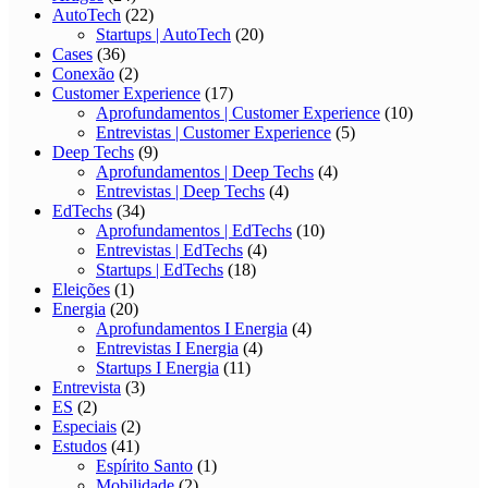
AutoTech
(22)
Startups | AutoTech
(20)
Cases
(36)
Conexão
(2)
Customer Experience
(17)
Aprofundamentos | Customer Experience
(10)
Entrevistas | Customer Experience
(5)
Deep Techs
(9)
Aprofundamentos | Deep Techs
(4)
Entrevistas | Deep Techs
(4)
EdTechs
(34)
Aprofundamentos | EdTechs
(10)
Entrevistas | EdTechs
(4)
Startups | EdTechs
(18)
Eleições
(1)
Energia
(20)
Aprofundamentos I Energia
(4)
Entrevistas I Energia
(4)
Startups I Energia
(11)
Entrevista
(3)
ES
(2)
Especiais
(2)
Estudos
(41)
Espírito Santo
(1)
Mobilidade
(2)