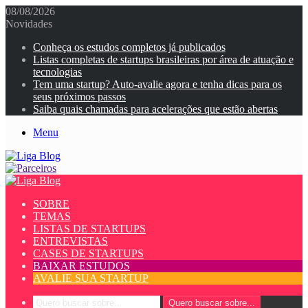
08/08/2026
Novidades
Conheça os estudos completos já publicados
Listas completas de startups brasileiras por área de atuação e
tecnologias
Tem uma startup? Auto-avalie agora e tenha dicas para os
seus próximos passos
Saiba quais chamadas para acelerações que estão abertas
Menu
SOBRE
TEMAS
LISTAS DE STARTUPS
ENTREVISTAS
CASES DE STARTUPS
BAIXAR ESTUDOS
AVALIE SUA STARTUP
Quero buscar sobre...