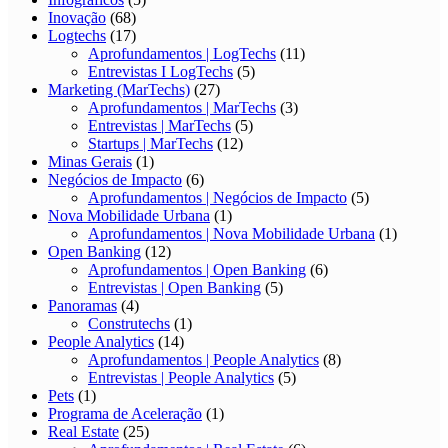
Inovação
(68)
Logtechs
(17)
Aprofundamentos | LogTechs
(11)
Entrevistas I LogTechs
(5)
Marketing (MarTechs)
(27)
Aprofundamentos | MarTechs
(3)
Entrevistas | MarTechs
(5)
Startups | MarTechs
(12)
Minas Gerais
(1)
Negócios de Impacto
(6)
Aprofundamentos | Negócios de Impacto
(5)
Nova Mobilidade Urbana
(1)
Aprofundamentos | Nova Mobilidade Urbana
(1)
Open Banking
(12)
Aprofundamentos | Open Banking
(6)
Entrevistas | Open Banking
(5)
Panoramas
(4)
Construtechs
(1)
People Analytics
(14)
Aprofundamentos | People Analytics
(8)
Entrevistas | People Analytics
(5)
Pets
(1)
Programa de Aceleração
(1)
Real Estate
(25)