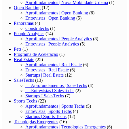
Aprofundamentos | Nova Mobilidade Urbana
(1)
Open Banking
(12)
Aprofundamentos | Open Banking
(6)
Entrevistas | Open Banking
(5)
Panoramas
(4)
Construtechs
(1)
People Analytics
(14)
Aprofundamentos | People Analytics
(8)
Entrevistas | People Analytics
(5)
Pets
(1)
Programa de Aceleração
(1)
Real Estate
(25)
Aprofundamentos | Real Estate
(6)
Entrevistas | Real Estate
(6)
Startups | Real Estate
(12)
SalesTechs
(13)
— Aprofundamentos | SalesTechs
(4)
— Entrevistas | SalesTechs
(2)
Startups I SalesTechs
(7)
Sports Techs
(22)
Aprofundamentos | Sports Techs
(5)
Entrevistas | Sports Techs
(4)
Startups | Sports Techs
(12)
Tecnologias Emergentes
(16)
Aprofundamentos | Tecnologias Emergentes
(6)