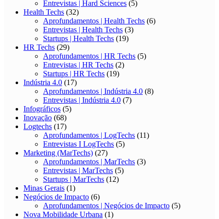
Entrevistas | Hard Sciences
(5)
Health Techs
(32)
Aprofundamentos | Health Techs
(6)
Entrevistas | Health Techs
(3)
Startups | Health Techs
(19)
HR Techs
(29)
Aprofundamentos | HR Techs
(5)
Entrevistas | HR Techs
(2)
Startups | HR Techs
(19)
Indústria 4.0
(17)
Aprofundamentos | Indústria 4.0
(8)
Entrevistas | Indústria 4.0
(7)
Infográficos
(5)
Inovação
(68)
Logtechs
(17)
Aprofundamentos | LogTechs
(11)
Entrevistas I LogTechs
(5)
Marketing (MarTechs)
(27)
Aprofundamentos | MarTechs
(3)
Entrevistas | MarTechs
(5)
Startups | MarTechs
(12)
Minas Gerais
(1)
Negócios de Impacto
(6)
Aprofundamentos | Negócios de Impacto
(5)
Nova Mobilidade Urbana
(1)