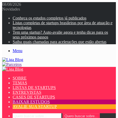
08/08/2026
Novidades
Conheça os estudos completos já publicados
Listas completas de startups brasileiras por área de atuação e
tecnologias
Tem uma startup? Auto-avalie agora e tenha dicas para os
seus próximos passos
Saiba quais chamadas para acelerações que estão abertas
Menu
SOBRE
TEMAS
LISTAS DE STARTUPS
ENTREVISTAS
CASES DE STARTUPS
BAIXAR ESTUDOS
AVALIE SUA STARTUP
Quero buscar sobre...