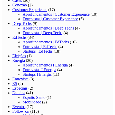
Cases
(36)
Conexão
(2)
Customer Experience
(17)
Aprofundamentos | Customer Experience
(10)
Entrevistas | Customer Experience
(5)
Deep Techs
(9)
Aprofundamentos | Deep Techs
(4)
Entrevistas | Deep Techs
(4)
EdTechs
(34)
Aprofundamentos | EdTechs
(10)
Entrevistas | EdTechs
(4)
Startups | EdTechs
(18)
Eleições
(1)
Energia
(20)
Aprofundamentos I Energia
(4)
Entrevistas I Energia
(4)
Startups I Energia
(11)
Entrevista
(3)
ES
(2)
Especiais
(2)
Estudos
(41)
Espírito Santo
(1)
Mobilidade
(2)
Eventos
(17)
Follow-on
(115)