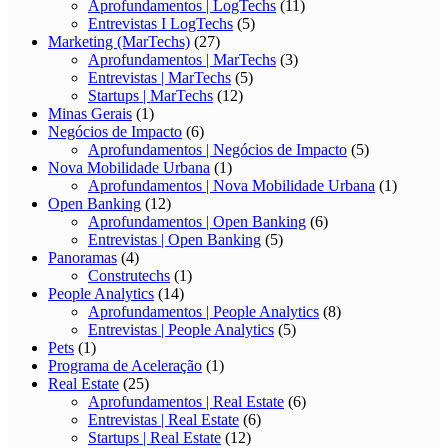
Aprofundamentos | LogTechs
(11)
Entrevistas I LogTechs
(5)
Marketing (MarTechs)
(27)
Aprofundamentos | MarTechs
(3)
Entrevistas | MarTechs
(5)
Startups | MarTechs
(12)
Minas Gerais
(1)
Negócios de Impacto
(6)
Aprofundamentos | Negócios de Impacto
(5)
Nova Mobilidade Urbana
(1)
Aprofundamentos | Nova Mobilidade Urbana
(1)
Open Banking
(12)
Aprofundamentos | Open Banking
(6)
Entrevistas | Open Banking
(5)
Panoramas
(4)
Construtechs
(1)
People Analytics
(14)
Aprofundamentos | People Analytics
(8)
Entrevistas | People Analytics
(5)
Pets
(1)
Programa de Aceleração
(1)
Real Estate
(25)
Aprofundamentos | Real Estate
(6)
Entrevistas | Real Estate
(6)
Startups | Real Estate
(12)