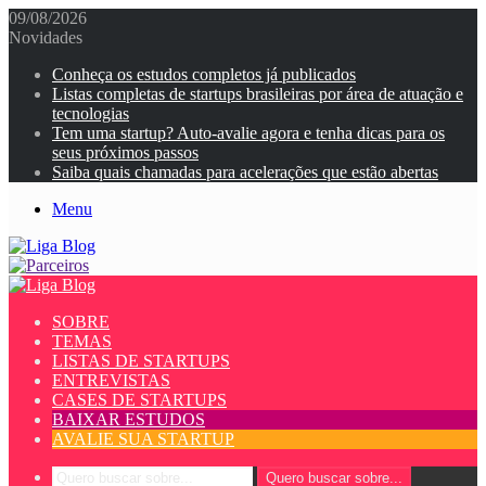
09/08/2026
Novidades
Conheça os estudos completos já publicados
Listas completas de startups brasileiras por área de atuação e
tecnologias
Tem uma startup? Auto-avalie agora e tenha dicas para os
seus próximos passos
Saiba quais chamadas para acelerações que estão abertas
Menu
SOBRE
TEMAS
LISTAS DE STARTUPS
ENTREVISTAS
CASES DE STARTUPS
BAIXAR ESTUDOS
AVALIE SUA STARTUP
Quero buscar sobre...