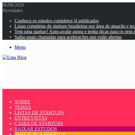
06/08/2026
Novidades
Conheça os estudos completos já publicados
Listas completas de startups brasileiras por área de atuação e te
Tem uma startup? Auto-avalie agora e tenha dicas para os seus
Saiba quais chamadas para acelerações que estão abertas
Menu
SOBRE
TEMAS
LISTAS DE STARTUPS
ENTREVISTAS
CASES DE STARTUPS
BAIXAR ESTUDOS
AVALIE SUA STARTUP