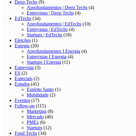
Deep Techs
(9)
Aprofundamentos | Deep Techs
(4)
Entrevistas | Deep Techs
(4)
EdTechs
(34)
Aprofundamentos | EdTechs
(10)
Entrevistas | EdTechs
(4)
Startups | EdTechs
(18)
Eleições
(1)
Energia
(20)
Aprofundamentos I Energia
(4)
Entrevistas I Energia
(4)
Startups I Energia
(11)
Entrevista
(3)
ES
(2)
Especiais
(2)
Estudos
(41)
Espírito Santo
(1)
Mobilidade
(2)
Eventos
(17)
Follow-on
(115)
Marketing
(8)
Mercado
(40)
PMEs
(6)
Startups
(12)
Food Techs
(34)