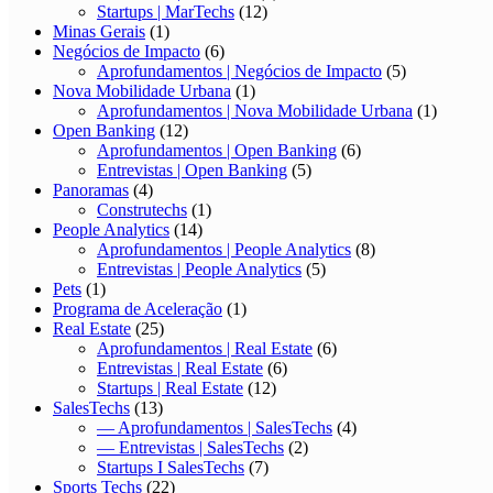
Startups | MarTechs
(12)
Minas Gerais
(1)
Negócios de Impacto
(6)
Aprofundamentos | Negócios de Impacto
(5)
Nova Mobilidade Urbana
(1)
Aprofundamentos | Nova Mobilidade Urbana
(1)
Open Banking
(12)
Aprofundamentos | Open Banking
(6)
Entrevistas | Open Banking
(5)
Panoramas
(4)
Construtechs
(1)
People Analytics
(14)
Aprofundamentos | People Analytics
(8)
Entrevistas | People Analytics
(5)
Pets
(1)
Programa de Aceleração
(1)
Real Estate
(25)
Aprofundamentos | Real Estate
(6)
Entrevistas | Real Estate
(6)
Startups | Real Estate
(12)
SalesTechs
(13)
— Aprofundamentos | SalesTechs
(4)
— Entrevistas | SalesTechs
(2)
Startups I SalesTechs
(7)
Sports Techs
(22)