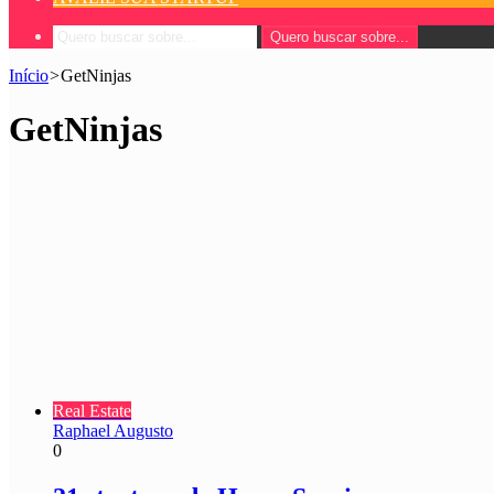
Quero buscar sobre...
Início
>
GetNinjas
GetNinjas
Real Estate
Raphael Augusto
0