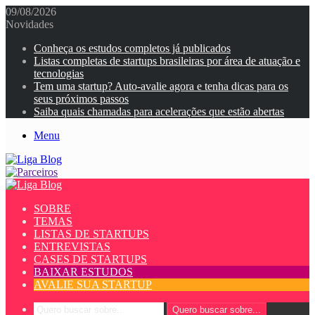
09/08/2026
Novidades
Conheça os estudos completos já publicados
Listas completas de startups brasileiras por área de atuação e
tecnologias
Tem uma startup? Auto-avalie agora e tenha dicas para os
seus próximos passos
Saiba quais chamadas para acelerações que estão abertas
Menu
SOBRE
TEMAS
LISTAS DE STARTUPS
ENTREVISTAS
CASES DE STARTUPS
BAIXAR ESTUDOS
AVALIE SUA STARTUP
Quero buscar sobre...