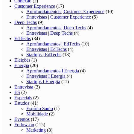
Conexão
(2)
Customer Experience
(17)
Aprofundamentos | Customer Experience
(10)
Entrevistas | Customer Experience
(5)
Deep Techs
(9)
Aprofundamentos | Deep Techs
(4)
Entrevistas | Deep Techs
(4)
EdTechs
(34)
Aprofundamentos | EdTechs
(10)
Entrevistas | EdTechs
(4)
Startups | EdTechs
(18)
Eleições
(1)
Energia
(20)
Aprofundamentos I Energia
(4)
Entrevistas I Energia
(4)
Startups I Energia
(11)
Entrevista
(3)
ES
(2)
Especiais
(2)
Estudos
(41)
Espírito Santo
(1)
Mobilidade
(2)
Eventos
(17)
Follow-on
(115)
Marketing
(8)