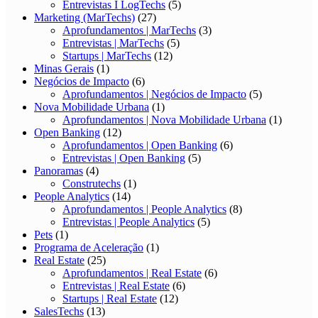
Entrevistas I LogTechs
(5)
Marketing (MarTechs)
(27)
Aprofundamentos | MarTechs
(3)
Entrevistas | MarTechs
(5)
Startups | MarTechs
(12)
Minas Gerais
(1)
Negócios de Impacto
(6)
Aprofundamentos | Negócios de Impacto
(5)
Nova Mobilidade Urbana
(1)
Aprofundamentos | Nova Mobilidade Urbana
(1)
Open Banking
(12)
Aprofundamentos | Open Banking
(6)
Entrevistas | Open Banking
(5)
Panoramas
(4)
Construtechs
(1)
People Analytics
(14)
Aprofundamentos | People Analytics
(8)
Entrevistas | People Analytics
(5)
Pets
(1)
Programa de Aceleração
(1)
Real Estate
(25)
Aprofundamentos | Real Estate
(6)
Entrevistas | Real Estate
(6)
Startups | Real Estate
(12)
SalesTechs
(13)