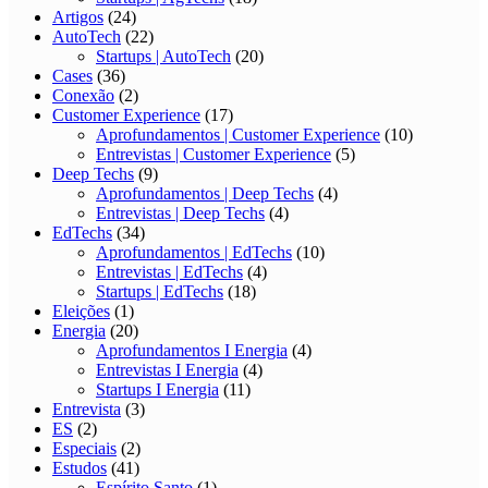
Artigos
(24)
AutoTech
(22)
Startups | AutoTech
(20)
Cases
(36)
Conexão
(2)
Customer Experience
(17)
Aprofundamentos | Customer Experience
(10)
Entrevistas | Customer Experience
(5)
Deep Techs
(9)
Aprofundamentos | Deep Techs
(4)
Entrevistas | Deep Techs
(4)
EdTechs
(34)
Aprofundamentos | EdTechs
(10)
Entrevistas | EdTechs
(4)
Startups | EdTechs
(18)
Eleições
(1)
Energia
(20)
Aprofundamentos I Energia
(4)
Entrevistas I Energia
(4)
Startups I Energia
(11)
Entrevista
(3)
ES
(2)
Especiais
(2)
Estudos
(41)
Espírito Santo
(1)