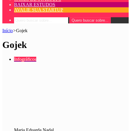
BAIXAR ESTUDOS
AVALIE SUA STARTUP
Quero buscar sobre...
Início
>
Gojek
Gojek
Infográficos
Maria Eduarda Nadal