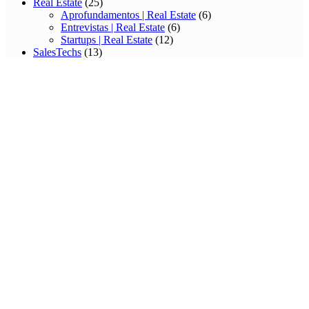
Real Estate
(25)
Aprofundamentos | Real Estate
(6)
Entrevistas | Real Estate
(6)
Startups | Real Estate
(12)
SalesTechs
(13)
— Aprofundamentos | SalesTechs
(4)
— Entrevistas | SalesTechs
(2)
Startups I SalesTechs
(7)
Sports Techs
(22)
Aprofundamentos | Sports Techs
(5)
Entrevistas | Sports Techs
(4)
Startups | Sports Techs
(12)
Tecnologias Emergentes
(16)
Aprofundamentos | Tecnologias Emergentes
(6)
Entrevistas | Tecnologias Emergentes
(2)
Startups | Tecnologias Emergentes
(7)
TI
(25)
Aprofundamentos | TI
(7)
Entrevistas | TI
(4)
Startups | TI
(13)
Travel Techs
(6)
Aprofundamentos | Travel Techs
(4)
Entrevistas | Travel Techs
(2)
Turismo
(1)
Uncategorized
(1)