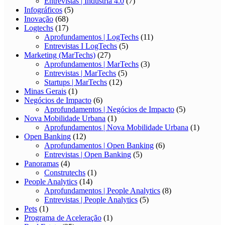
Entrevistas | Indústria 4.0
(7)
Infográficos
(5)
Inovação
(68)
Logtechs
(17)
Aprofundamentos | LogTechs
(11)
Entrevistas I LogTechs
(5)
Marketing (MarTechs)
(27)
Aprofundamentos | MarTechs
(3)
Entrevistas | MarTechs
(5)
Startups | MarTechs
(12)
Minas Gerais
(1)
Negócios de Impacto
(6)
Aprofundamentos | Negócios de Impacto
(5)
Nova Mobilidade Urbana
(1)
Aprofundamentos | Nova Mobilidade Urbana
(1)
Open Banking
(12)
Aprofundamentos | Open Banking
(6)
Entrevistas | Open Banking
(5)
Panoramas
(4)
Construtechs
(1)
People Analytics
(14)
Aprofundamentos | People Analytics
(8)
Entrevistas | People Analytics
(5)
Pets
(1)
Programa de Aceleração
(1)