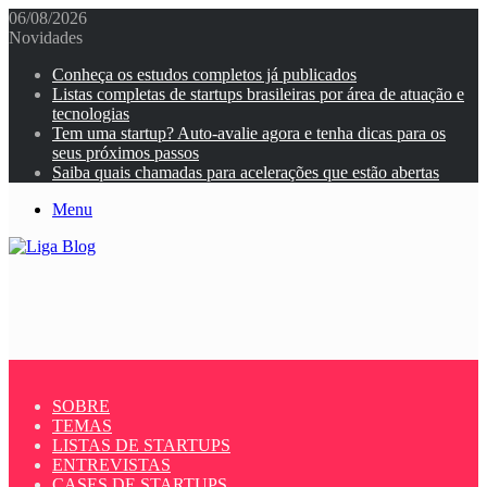
06/08/2026
Novidades
Conheça os estudos completos já publicados
Listas completas de startups brasileiras por área de atuação e
tecnologias
Tem uma startup? Auto-avalie agora e tenha dicas para os
seus próximos passos
Saiba quais chamadas para acelerações que estão abertas
Menu
SOBRE
TEMAS
LISTAS DE STARTUPS
ENTREVISTAS
CASES DE STARTUPS