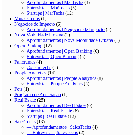
Aprofundamentos | MarTechs
(3)
Entrevistas | MarTechs
(5)
Startups | MarTechs
(12)
Minas Gerais
(1)
Negócios de Impacto
(6)
Aprofundamentos | Negócios de Impacto
(5)
Nova Mobilidade Urbana
(1)
Aprofundamentos | Nova Mobilidade Urbana
(1)
Open Banking
(12)
Aprofundamentos | Open Banking
(6)
Entrevistas | Open Banking
(5)
Panoramas
(4)
Construtechs
(1)
People Analytics
(14)
Aprofundamentos | People Analytics
(8)
Entrevistas | People Analytics
(5)
Pets
(1)
Programa de Aceleração
(1)
Real Estate
(25)
Aprofundamentos | Real Estate
(6)
Entrevistas | Real Estate
(6)
Startups | Real Estate
(12)
SalesTechs
(13)
— Aprofundamentos | SalesTechs
(4)
— Entrevistas | SalesTechs
(2)