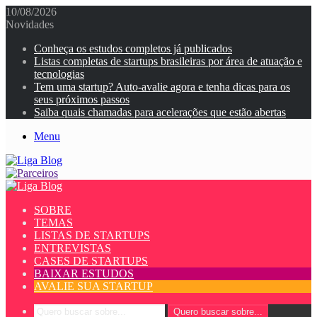
10/08/2026
Novidades
Conheça os estudos completos já publicados
Listas completas de startups brasileiras por área de atuação e
tecnologias
Tem uma startup? Auto-avalie agora e tenha dicas para os
seus próximos passos
Saiba quais chamadas para acelerações que estão abertas
Menu
SOBRE
TEMAS
LISTAS DE STARTUPS
ENTREVISTAS
CASES DE STARTUPS
BAIXAR ESTUDOS
AVALIE SUA STARTUP
Quero buscar sobre...