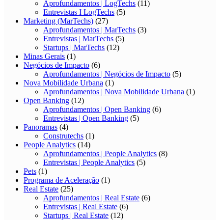
Aprofundamentos | LogTechs
(11)
Entrevistas I LogTechs
(5)
Marketing (MarTechs)
(27)
Aprofundamentos | MarTechs
(3)
Entrevistas | MarTechs
(5)
Startups | MarTechs
(12)
Minas Gerais
(1)
Negócios de Impacto
(6)
Aprofundamentos | Negócios de Impacto
(5)
Nova Mobilidade Urbana
(1)
Aprofundamentos | Nova Mobilidade Urbana
(1)
Open Banking
(12)
Aprofundamentos | Open Banking
(6)
Entrevistas | Open Banking
(5)
Panoramas
(4)
Construtechs
(1)
People Analytics
(14)
Aprofundamentos | People Analytics
(8)
Entrevistas | People Analytics
(5)
Pets
(1)
Programa de Aceleração
(1)
Real Estate
(25)
Aprofundamentos | Real Estate
(6)
Entrevistas | Real Estate
(6)
Startups | Real Estate
(12)