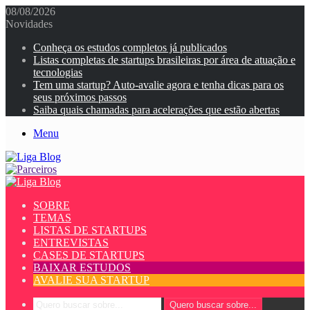
08/08/2026
Novidades
Conheça os estudos completos já publicados
Listas completas de startups brasileiras por área de atuação e
tecnologias
Tem uma startup? Auto-avalie agora e tenha dicas para os
seus próximos passos
Saiba quais chamadas para acelerações que estão abertas
Menu
SOBRE
TEMAS
LISTAS DE STARTUPS
ENTREVISTAS
CASES DE STARTUPS
BAIXAR ESTUDOS
AVALIE SUA STARTUP
Quero buscar sobre...