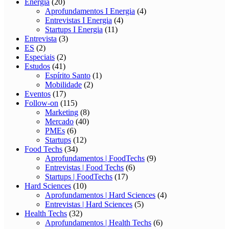
Energia
(20)
Aprofundamentos I Energia
(4)
Entrevistas I Energia
(4)
Startups I Energia
(11)
Entrevista
(3)
ES
(2)
Especiais
(2)
Estudos
(41)
Espírito Santo
(1)
Mobilidade
(2)
Eventos
(17)
Follow-on
(115)
Marketing
(8)
Mercado
(40)
PMEs
(6)
Startups
(12)
Food Techs
(34)
Aprofundamentos | FoodTechs
(9)
Entrevistas | Food Techs
(6)
Startups | FoodTechs
(17)
Hard Sciences
(10)
Aprofundamentos | Hard Sciences
(4)
Entrevistas | Hard Sciences
(5)
Health Techs
(32)
Aprofundamentos | Health Techs
(6)