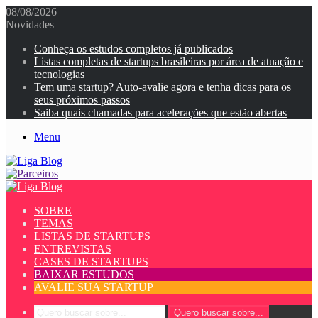
08/08/2026
Novidades
Conheça os estudos completos já publicados
Listas completas de startups brasileiras por área de atuação e
tecnologias
Tem uma startup? Auto-avalie agora e tenha dicas para os
seus próximos passos
Saiba quais chamadas para acelerações que estão abertas
Menu
SOBRE
TEMAS
LISTAS DE STARTUPS
ENTREVISTAS
CASES DE STARTUPS
BAIXAR ESTUDOS
AVALIE SUA STARTUP
Quero buscar sobre...