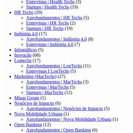
Entrevistas | Health Techs
(3)
Startups | Health Techs
(19)
HR Techs
(29)
Aprofundamentos | HR Techs
(5)
Entrevistas | HR Techs
(2)
Startups | HR Techs
(19)
Indústria 4.0
(17)
Aprofundamentos | Indústria 4.0
(8)
Entrevistas | Indústria 4.0
(7)
Infográficos
(5)
Inovação
(68)
Logtechs
(17)
Aprofundamentos | LogTechs
(11)
Entrevistas I LogTechs
(5)
Marketing (MarTechs)
(27)
Aprofundamentos | MarTechs
(3)
Entrevistas | MarTechs
(5)
Startups | MarTechs
(12)
Minas Gerais
(1)
Negócios de Impacto
(6)
Aprofundamentos | Negócios de Impacto
(5)
Nova Mobilidade Urbana
(1)
Aprofundamentos | Nova Mobilidade Urbana
(1)
Open Banking
(12)
Aprofundamentos | Open Banking
(6)