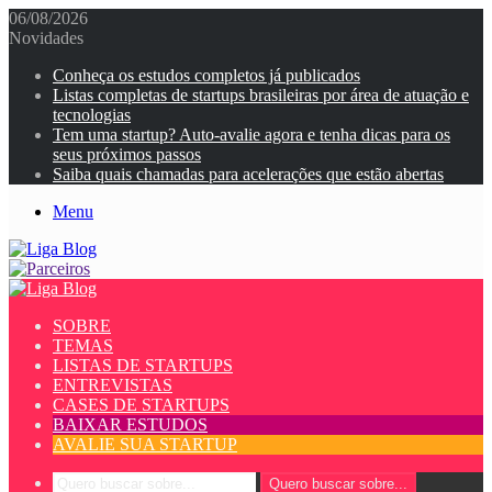
06/08/2026
Novidades
Conheça os estudos completos já publicados
Listas completas de startups brasileiras por área de atuação e
tecnologias
Tem uma startup? Auto-avalie agora e tenha dicas para os
seus próximos passos
Saiba quais chamadas para acelerações que estão abertas
Menu
SOBRE
TEMAS
LISTAS DE STARTUPS
ENTREVISTAS
CASES DE STARTUPS
BAIXAR ESTUDOS
AVALIE SUA STARTUP
Quero buscar sobre...