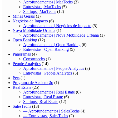
Aprofundamentos | MarTechs
(3)
Entrevistas | MarTechs
(5)
Startups | MarTechs
(12)
Minas Gerais
(1)
Negócios de Impacto
(6)
Aprofundamentos | Negócios de Impacto
(5)
Nova Mobilidade Urbana
(1)
Aprofundamentos | Nova Mobilidade Urbana
(1)
Open Banking
(12)
Aprofundamentos | Open Banking
(6)
Entrevistas | Open Banking
(5)
Panoramas
(4)
Construtechs
(1)
People Analytics
(14)
Aprofundamentos | People Analytics
(8)
Entrevistas | People Analytics
(5)
Pets
(1)
Programa de Aceleração
(1)
Real Estate
(25)
Aprofundamentos | Real Estate
(6)
Entrevistas | Real Estate
(6)
Startups | Real Estate
(12)
SalesTechs
(13)
— Aprofundamentos | SalesTechs
(4)
— Entrevistas | SalesTechs
(2)