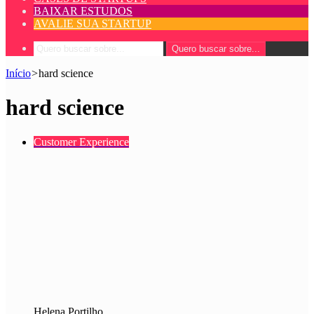
BAIXAR ESTUDOS
AVALIE SUA STARTUP
Quero buscar sobre...
Início
>
hard science
hard science
Customer Experience
Helena Portilho