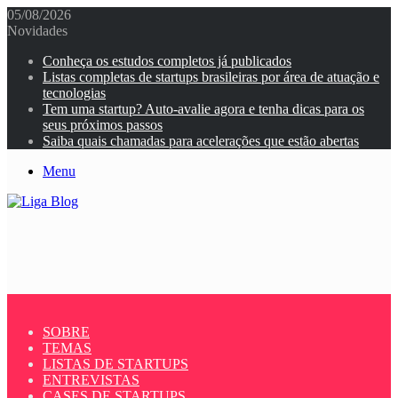
05/08/2026
Novidades
Conheça os estudos completos já publicados
Listas completas de startups brasileiras por área de atuação e
tecnologias
Tem uma startup? Auto-avalie agora e tenha dicas para os
seus próximos passos
Saiba quais chamadas para acelerações que estão abertas
Menu
SOBRE
TEMAS
LISTAS DE STARTUPS
ENTREVISTAS
CASES DE STARTUPS