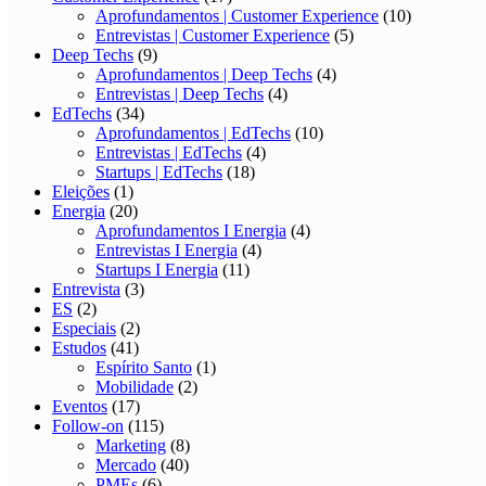
Aprofundamentos | Customer Experience
(10)
Entrevistas | Customer Experience
(5)
Deep Techs
(9)
Aprofundamentos | Deep Techs
(4)
Entrevistas | Deep Techs
(4)
EdTechs
(34)
Aprofundamentos | EdTechs
(10)
Entrevistas | EdTechs
(4)
Startups | EdTechs
(18)
Eleições
(1)
Energia
(20)
Aprofundamentos I Energia
(4)
Entrevistas I Energia
(4)
Startups I Energia
(11)
Entrevista
(3)
ES
(2)
Especiais
(2)
Estudos
(41)
Espírito Santo
(1)
Mobilidade
(2)
Eventos
(17)
Follow-on
(115)
Marketing
(8)
Mercado
(40)
PMEs
(6)