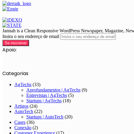
Jannah is a Clean Responsive WordPress Newspaper, Magazine, News 
Insira o seu endereço de email
Apoio:
Categorias
AgTechs
(33)
Aprofundamentos | AgTechs
(9)
Entrevistas | AgTechs
(5)
Startups | AgTechs
(18)
Artigos
(24)
AutoTech
(22)
Startups | AutoTech
(20)
Cases
(36)
Conexão
(2)
Customer Experience
(17)