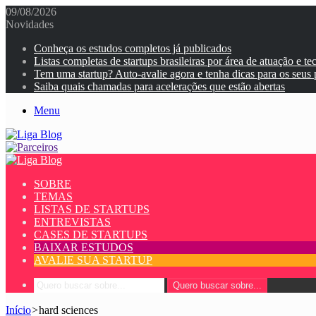
09/08/2026
Novidades
Conheça os estudos completos já publicados
Listas completas de startups brasileiras por área de atuação e te
Tem uma startup? Auto-avalie agora e tenha dicas para os seus
Saiba quais chamadas para acelerações que estão abertas
Menu
SOBRE
TEMAS
LISTAS DE STARTUPS
ENTREVISTAS
CASES DE STARTUPS
BAIXAR ESTUDOS
AVALIE SUA STARTUP
Quero buscar sobre...
Início
>
hard sciences