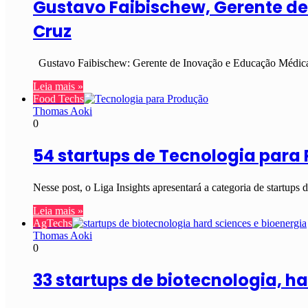
Gustavo Faibischew, Gerente d
Cruz
Gustavo Faibischew: Gerente de Inovação e Educação Médica
Leia mais »
Food Techs
Thomas Aoki
0
54 startups de Tecnologia par
Nesse post, o Liga Insights apresentará a categoria de startu
Leia mais »
AgTechs
Thomas Aoki
0
33 startups de biotecnologia, h