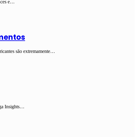
ences e…
amentos
abricantes são extremamente…
iga Insights…