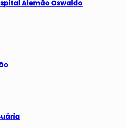
ospital Alemão Oswaldo
…
ção
cuária