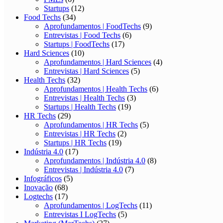
Startups
(12)
Food Techs
(34)
Aprofundamentos | FoodTechs
(9)
Entrevistas | Food Techs
(6)
Startups | FoodTechs
(17)
Hard Sciences
(10)
Aprofundamentos | Hard Sciences
(4)
Entrevistas | Hard Sciences
(5)
Health Techs
(32)
Aprofundamentos | Health Techs
(6)
Entrevistas | Health Techs
(3)
Startups | Health Techs
(19)
HR Techs
(29)
Aprofundamentos | HR Techs
(5)
Entrevistas | HR Techs
(2)
Startups | HR Techs
(19)
Indústria 4.0
(17)
Aprofundamentos | Indústria 4.0
(8)
Entrevistas | Indústria 4.0
(7)
Infográficos
(5)
Inovação
(68)
Logtechs
(17)
Aprofundamentos | LogTechs
(11)
Entrevistas I LogTechs
(5)