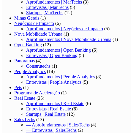
Aprofundamentos | MarTechs
(3)
Entrevistas | MarTechs
(5)
Startups | MarTechs
(12)
Minas Gerais
(1)
Negócios de Impacto
(6)
Aprofundamentos | Negócios de Impacto
(5)
Nova Mobilidade Urbana
(1)
Aprofundamentos | Nova Mobilidade Urbana
(1)
Open Banking
(12)
Aprofundamentos | Open Banking
(6)
Entrevistas | Open Banking
(5)
Panoramas
(4)
Construtechs
(1)
People Analytics
(14)
Aprofundamentos | People Analytics
(8)
Entrevistas | People Analytics
(5)
Pets
(1)
Programa de Aceleração
(1)
Real Estate
(25)
Aprofundamentos | Real Estate
(6)
Entrevistas | Real Estate
(6)
Startups | Real Estate
(12)
SalesTechs
(13)
— Aprofundamentos | SalesTechs
(4)
— Entrevistas | SalesTechs
(2)