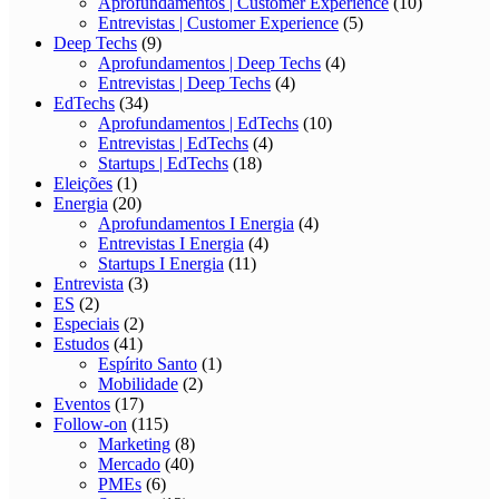
Aprofundamentos | Customer Experience
(10)
Entrevistas | Customer Experience
(5)
Deep Techs
(9)
Aprofundamentos | Deep Techs
(4)
Entrevistas | Deep Techs
(4)
EdTechs
(34)
Aprofundamentos | EdTechs
(10)
Entrevistas | EdTechs
(4)
Startups | EdTechs
(18)
Eleições
(1)
Energia
(20)
Aprofundamentos I Energia
(4)
Entrevistas I Energia
(4)
Startups I Energia
(11)
Entrevista
(3)
ES
(2)
Especiais
(2)
Estudos
(41)
Espírito Santo
(1)
Mobilidade
(2)
Eventos
(17)
Follow-on
(115)
Marketing
(8)
Mercado
(40)
PMEs
(6)