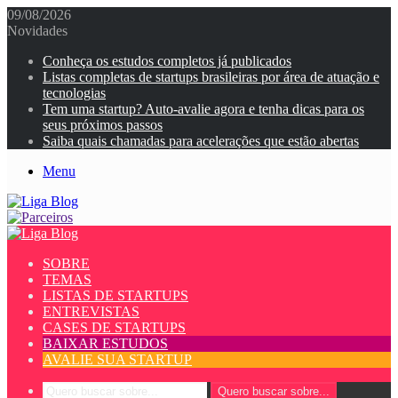
09/08/2026
Novidades
Conheça os estudos completos já publicados
Listas completas de startups brasileiras por área de atuação e
tecnologias
Tem uma startup? Auto-avalie agora e tenha dicas para os
seus próximos passos
Saiba quais chamadas para acelerações que estão abertas
Menu
SOBRE
TEMAS
LISTAS DE STARTUPS
ENTREVISTAS
CASES DE STARTUPS
BAIXAR ESTUDOS
AVALIE SUA STARTUP
Quero buscar sobre...