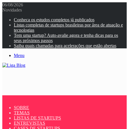
06/08/2026
Novidades
Conheça os estudos completos já publicados
Listas completas de startups brasileiras por área de atuação e
tecnologias
Tem uma startup? Auto-avalie agora e tenha dicas para os
seus próximos passos
Saiba quais chamadas para acelerações que estão abertas
Menu
SOBRE
TEMAS
LISTAS DE STARTUPS
ENTREVISTAS
CASES DE STARTUPS