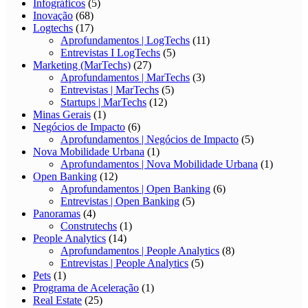
Infográficos
(5)
Inovação
(68)
Logtechs
(17)
Aprofundamentos | LogTechs
(11)
Entrevistas I LogTechs
(5)
Marketing (MarTechs)
(27)
Aprofundamentos | MarTechs
(3)
Entrevistas | MarTechs
(5)
Startups | MarTechs
(12)
Minas Gerais
(1)
Negócios de Impacto
(6)
Aprofundamentos | Negócios de Impacto
(5)
Nova Mobilidade Urbana
(1)
Aprofundamentos | Nova Mobilidade Urbana
(1)
Open Banking
(12)
Aprofundamentos | Open Banking
(6)
Entrevistas | Open Banking
(5)
Panoramas
(4)
Construtechs
(1)
People Analytics
(14)
Aprofundamentos | People Analytics
(8)
Entrevistas | People Analytics
(5)
Pets
(1)
Programa de Aceleração
(1)
Real Estate
(25)