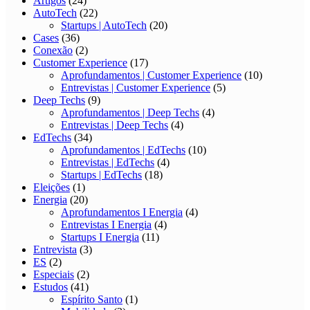
Artigos
(24)
AutoTech
(22)
Startups | AutoTech
(20)
Cases
(36)
Conexão
(2)
Customer Experience
(17)
Aprofundamentos | Customer Experience
(10)
Entrevistas | Customer Experience
(5)
Deep Techs
(9)
Aprofundamentos | Deep Techs
(4)
Entrevistas | Deep Techs
(4)
EdTechs
(34)
Aprofundamentos | EdTechs
(10)
Entrevistas | EdTechs
(4)
Startups | EdTechs
(18)
Eleições
(1)
Energia
(20)
Aprofundamentos I Energia
(4)
Entrevistas I Energia
(4)
Startups I Energia
(11)
Entrevista
(3)
ES
(2)
Especiais
(2)
Estudos
(41)
Espírito Santo
(1)