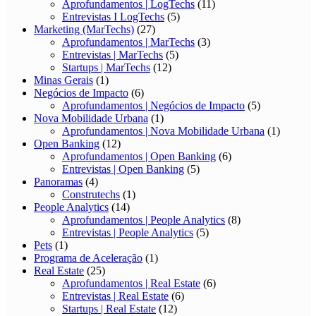
Aprofundamentos | LogTechs
(11)
Entrevistas I LogTechs
(5)
Marketing (MarTechs)
(27)
Aprofundamentos | MarTechs
(3)
Entrevistas | MarTechs
(5)
Startups | MarTechs
(12)
Minas Gerais
(1)
Negócios de Impacto
(6)
Aprofundamentos | Negócios de Impacto
(5)
Nova Mobilidade Urbana
(1)
Aprofundamentos | Nova Mobilidade Urbana
(1)
Open Banking
(12)
Aprofundamentos | Open Banking
(6)
Entrevistas | Open Banking
(5)
Panoramas
(4)
Construtechs
(1)
People Analytics
(14)
Aprofundamentos | People Analytics
(8)
Entrevistas | People Analytics
(5)
Pets
(1)
Programa de Aceleração
(1)
Real Estate
(25)
Aprofundamentos | Real Estate
(6)
Entrevistas | Real Estate
(6)
Startups | Real Estate
(12)