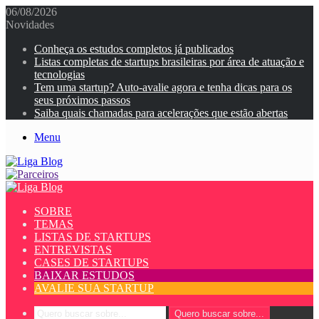
06/08/2026
Novidades
Conheça os estudos completos já publicados
Listas completas de startups brasileiras por área de atuação e
tecnologias
Tem uma startup? Auto-avalie agora e tenha dicas para os
seus próximos passos
Saiba quais chamadas para acelerações que estão abertas
Menu
SOBRE
TEMAS
LISTAS DE STARTUPS
ENTREVISTAS
CASES DE STARTUPS
BAIXAR ESTUDOS
AVALIE SUA STARTUP
Quero buscar sobre...