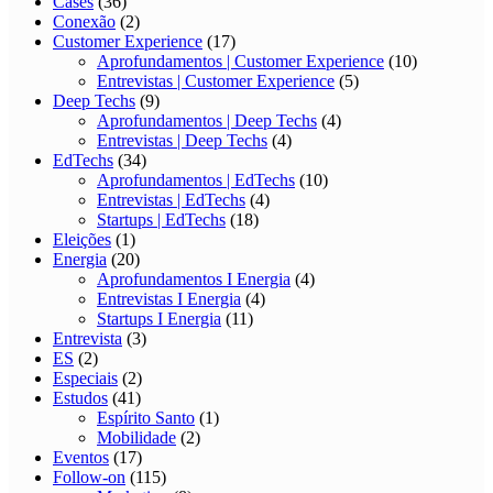
Cases
(36)
Conexão
(2)
Customer Experience
(17)
Aprofundamentos | Customer Experience
(10)
Entrevistas | Customer Experience
(5)
Deep Techs
(9)
Aprofundamentos | Deep Techs
(4)
Entrevistas | Deep Techs
(4)
EdTechs
(34)
Aprofundamentos | EdTechs
(10)
Entrevistas | EdTechs
(4)
Startups | EdTechs
(18)
Eleições
(1)
Energia
(20)
Aprofundamentos I Energia
(4)
Entrevistas I Energia
(4)
Startups I Energia
(11)
Entrevista
(3)
ES
(2)
Especiais
(2)
Estudos
(41)
Espírito Santo
(1)
Mobilidade
(2)
Eventos
(17)
Follow-on
(115)