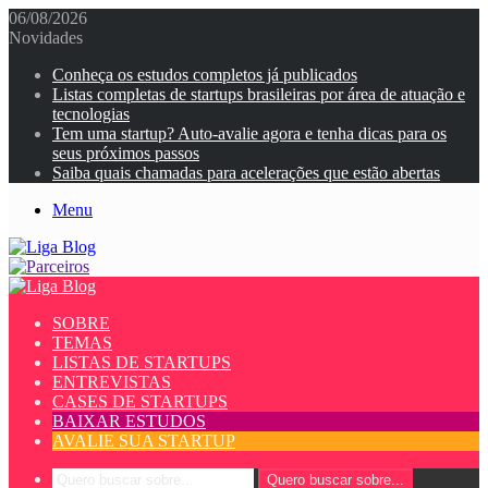
06/08/2026
Novidades
Conheça os estudos completos já publicados
Listas completas de startups brasileiras por área de atuação e
tecnologias
Tem uma startup? Auto-avalie agora e tenha dicas para os
seus próximos passos
Saiba quais chamadas para acelerações que estão abertas
Menu
SOBRE
TEMAS
LISTAS DE STARTUPS
ENTREVISTAS
CASES DE STARTUPS
BAIXAR ESTUDOS
AVALIE SUA STARTUP
Quero buscar sobre...