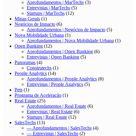
Aprofundamentos | MarTechs
(3)
Entrevistas | MarTechs
(5)
Startups | MarTechs
(12)
Minas Gerais
(1)
Negócios de Impacto
(6)
Aprofundamentos | Negócios de Impacto
(5)
Nova Mobilidade Urbana
(1)
Aprofundamentos | Nova Mobilidade Urbana
(1)
Open Banking
(12)
Aprofundamentos | Open Banking
(6)
Entrevistas | Open Banking
(5)
Panoramas
(4)
Construtechs
(1)
People Analytics
(14)
Aprofundamentos | People Analytics
(8)
Entrevistas | People Analytics
(5)
Pets
(1)
Programa de Aceleração
(1)
Real Estate
(25)
Aprofundamentos | Real Estate
(6)
Entrevistas | Real Estate
(6)
Startups | Real Estate
(12)
SalesTechs
(13)
— Aprofundamentos | SalesTechs
(4)
— Entrevistas | SalesTechs
(2)