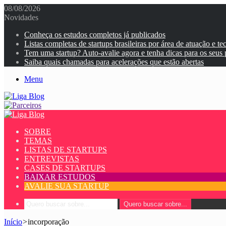
08/08/2026
Novidades
Conheça os estudos completos já publicados
Listas completas de startups brasileiras por área de atuação e te
Tem uma startup? Auto-avalie agora e tenha dicas para os seus
Saiba quais chamadas para acelerações que estão abertas
Menu
SOBRE
TEMAS
LISTAS DE STARTUPS
ENTREVISTAS
CASES DE STARTUPS
BAIXAR ESTUDOS
AVALIE SUA STARTUP
Quero buscar sobre...
Início
>
incorporação