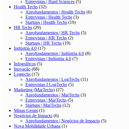
Entrevistas | Hard Sciences
(5)
Health Techs
(32)
Aprofundamentos | Health Techs
(6)
Entrevistas | Health Techs
(3)
Startups | Health Techs
(19)
HR Techs
(29)
Aprofundamentos | HR Techs
(5)
Entrevistas | HR Techs
(2)
Startups | HR Techs
(19)
Indústria 4.0
(17)
Aprofundamentos | Indústria 4.0
(8)
Entrevistas | Indústria 4.0
(7)
Infográficos
(5)
Inovação
(68)
Logtechs
(17)
Aprofundamentos | LogTechs
(11)
Entrevistas I LogTechs
(5)
Marketing (MarTechs)
(27)
Aprofundamentos | MarTechs
(3)
Entrevistas | MarTechs
(5)
Startups | MarTechs
(12)
Minas Gerais
(1)
Negócios de Impacto
(6)
Aprofundamentos | Negócios de Impacto
(5)
Nova Mobilidade Urbana
(1)