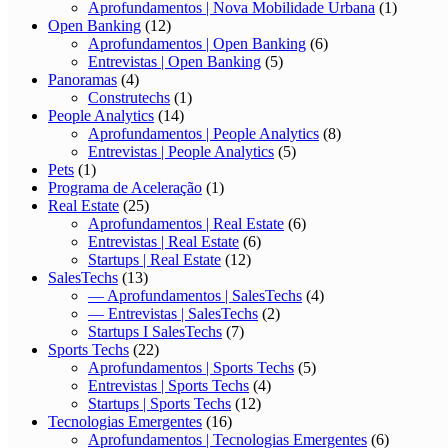
Aprofundamentos | Nova Mobilidade Urbana
(1)
Open Banking
(12)
Aprofundamentos | Open Banking
(6)
Entrevistas | Open Banking
(5)
Panoramas
(4)
Construtechs
(1)
People Analytics
(14)
Aprofundamentos | People Analytics
(8)
Entrevistas | People Analytics
(5)
Pets
(1)
Programa de Aceleração
(1)
Real Estate
(25)
Aprofundamentos | Real Estate
(6)
Entrevistas | Real Estate
(6)
Startups | Real Estate
(12)
SalesTechs
(13)
— Aprofundamentos | SalesTechs
(4)
— Entrevistas | SalesTechs
(2)
Startups I SalesTechs
(7)
Sports Techs
(22)
Aprofundamentos | Sports Techs
(5)
Entrevistas | Sports Techs
(4)
Startups | Sports Techs
(12)
Tecnologias Emergentes
(16)
Aprofundamentos | Tecnologias Emergentes
(6)