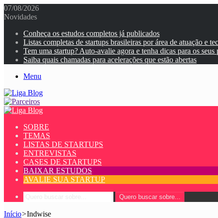
07/08/2026
Novidades
Conheça os estudos completos já publicados
Listas completas de startups brasileiras por área de atuação e te
Tem uma startup? Auto-avalie agora e tenha dicas para os seus
Saiba quais chamadas para acelerações que estão abertas
Menu
SOBRE
TEMAS
LISTAS DE STARTUPS
ENTREVISTAS
CASES DE STARTUPS
BAIXAR ESTUDOS
AVALIE SUA STARTUP
Quero buscar sobre...
Início
>
Indwise