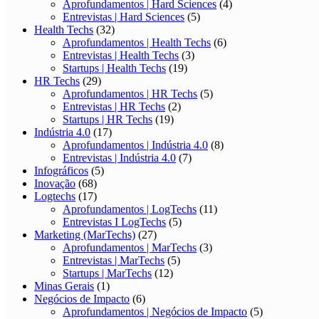
Aprofundamentos | Hard Sciences
(4)
Entrevistas | Hard Sciences
(5)
Health Techs
(32)
Aprofundamentos | Health Techs
(6)
Entrevistas | Health Techs
(3)
Startups | Health Techs
(19)
HR Techs
(29)
Aprofundamentos | HR Techs
(5)
Entrevistas | HR Techs
(2)
Startups | HR Techs
(19)
Indústria 4.0
(17)
Aprofundamentos | Indústria 4.0
(8)
Entrevistas | Indústria 4.0
(7)
Infográficos
(5)
Inovação
(68)
Logtechs
(17)
Aprofundamentos | LogTechs
(11)
Entrevistas I LogTechs
(5)
Marketing (MarTechs)
(27)
Aprofundamentos | MarTechs
(3)
Entrevistas | MarTechs
(5)
Startups | MarTechs
(12)
Minas Gerais
(1)
Negócios de Impacto
(6)
Aprofundamentos | Negócios de Impacto
(5)