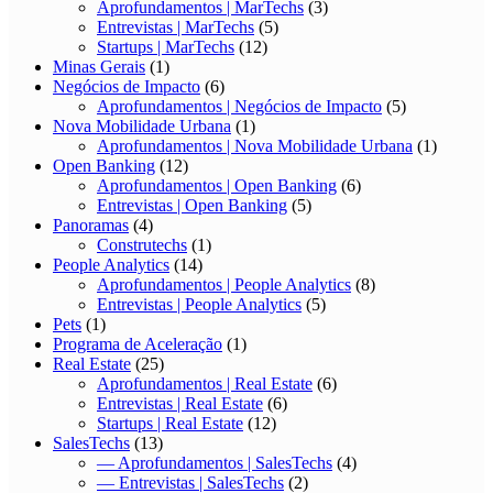
Aprofundamentos | MarTechs
(3)
Entrevistas | MarTechs
(5)
Startups | MarTechs
(12)
Minas Gerais
(1)
Negócios de Impacto
(6)
Aprofundamentos | Negócios de Impacto
(5)
Nova Mobilidade Urbana
(1)
Aprofundamentos | Nova Mobilidade Urbana
(1)
Open Banking
(12)
Aprofundamentos | Open Banking
(6)
Entrevistas | Open Banking
(5)
Panoramas
(4)
Construtechs
(1)
People Analytics
(14)
Aprofundamentos | People Analytics
(8)
Entrevistas | People Analytics
(5)
Pets
(1)
Programa de Aceleração
(1)
Real Estate
(25)
Aprofundamentos | Real Estate
(6)
Entrevistas | Real Estate
(6)
Startups | Real Estate
(12)
SalesTechs
(13)
— Aprofundamentos | SalesTechs
(4)
— Entrevistas | SalesTechs
(2)