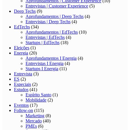
Aprofundamentos | Customer Experience
(10)
Entrevistas | Customer Experience
(5)
Deep Techs
(9)
Aprofundamentos | Deep Techs
(4)
Entrevistas | Deep Techs
(4)
EdTechs
(34)
Aprofundamentos | EdTechs
(10)
Entrevistas | EdTechs
(4)
Startups | EdTechs
(18)
Eleições
(1)
Energia
(20)
Aprofundamentos I Energia
(4)
Entrevistas I Energia
(4)
Startups I Energia
(11)
Entrevista
(3)
ES
(2)
Especiais
(2)
Estudos
(41)
Espírito Santo
(1)
Mobilidade
(2)
Eventos
(17)
Follow-on
(115)
Marketing
(8)
Mercado
(40)
PMEs
(6)