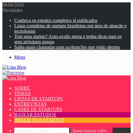
08/08/2026
Novidades
Conheça os estudos completos já publicados
Listas completas de startups brasileiras por área de atuação e
tecnologias
Tem uma startup? Auto-avalie agora e tenha dicas para os
seus próximos passos
Saiba quais chamadas para acelerações que estão abertas
Menu
SOBRE
TEMAS
LISTAS DE STARTUPS
ENTREVISTAS
CASES DE STARTUPS
BAIXAR ESTUDOS
AVALIE SUA STARTUP
Quero buscar sobre...