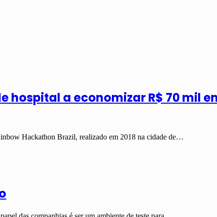
de hospital a economizar R$ 70 mil 
Rainbow Hackathon Brazil, realizado em 2018 na cidade de…
o
 papel das companhias é ser um ambiente de teste para…