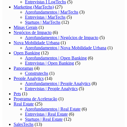
Entrevistas I LogTechs
(5)
Marketing (MarTechs)
(27)
Aprofundamentos | MarTechs
(3)
Entrevistas | MarTechs
(5)
Startups | MarTechs
(12)
Minas Gerais
(1)
Negócios de Impacto
(6)
Aprofundamentos | Negócios de Impacto
(5)
Nova Mobilidade Urbana
(1)
Aprofundamentos | Nova Mobilidade Urbana
(1)
Open Banking
(12)
Aprofundamentos | Open Banking
(6)
Entrevistas | Open Banking
(5)
Panoramas
(4)
Construtechs
(1)
People Analytics
(14)
Aprofundamentos | People Analytics
(8)
Entrevistas | People Analytics
(5)
Pets
(1)
Programa de Aceleração
(1)
Real Estate
(25)
Aprofundamentos | Real Estate
(6)
Entrevistas | Real Estate
(6)
Startups | Real Estate
(12)
SalesTechs
(13)