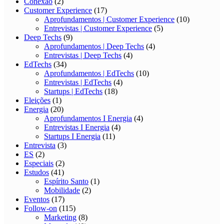
Conexão
(2)
Customer Experience
(17)
Aprofundamentos | Customer Experience
(10)
Entrevistas | Customer Experience
(5)
Deep Techs
(9)
Aprofundamentos | Deep Techs
(4)
Entrevistas | Deep Techs
(4)
EdTechs
(34)
Aprofundamentos | EdTechs
(10)
Entrevistas | EdTechs
(4)
Startups | EdTechs
(18)
Eleições
(1)
Energia
(20)
Aprofundamentos I Energia
(4)
Entrevistas I Energia
(4)
Startups I Energia
(11)
Entrevista
(3)
ES
(2)
Especiais
(2)
Estudos
(41)
Espírito Santo
(1)
Mobilidade
(2)
Eventos
(17)
Follow-on
(115)
Marketing
(8)