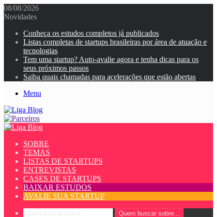
08/08/2026
Novidades
Conheça os estudos completos já publicados
Listas completas de startups brasileiras por área de atuação e
tecnologias
Tem uma startup? Auto-avalie agora e tenha dicas para os
seus próximos passos
Saiba quais chamadas para acelerações que estão abertas
Menu
SOBRE
TEMAS
LISTAS DE STARTUPS
ENTREVISTAS
CASES DE STARTUPS
BAIXAR ESTUDOS
AVALIE SUA STARTUP
Quero buscar sobre...