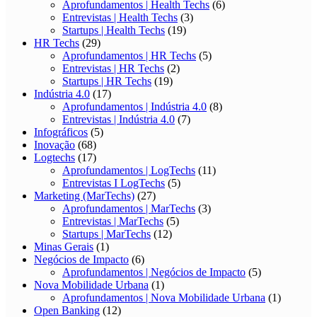
Aprofundamentos | Health Techs
(6)
Entrevistas | Health Techs
(3)
Startups | Health Techs
(19)
HR Techs
(29)
Aprofundamentos | HR Techs
(5)
Entrevistas | HR Techs
(2)
Startups | HR Techs
(19)
Indústria 4.0
(17)
Aprofundamentos | Indústria 4.0
(8)
Entrevistas | Indústria 4.0
(7)
Infográficos
(5)
Inovação
(68)
Logtechs
(17)
Aprofundamentos | LogTechs
(11)
Entrevistas I LogTechs
(5)
Marketing (MarTechs)
(27)
Aprofundamentos | MarTechs
(3)
Entrevistas | MarTechs
(5)
Startups | MarTechs
(12)
Minas Gerais
(1)
Negócios de Impacto
(6)
Aprofundamentos | Negócios de Impacto
(5)
Nova Mobilidade Urbana
(1)
Aprofundamentos | Nova Mobilidade Urbana
(1)
Open Banking
(12)