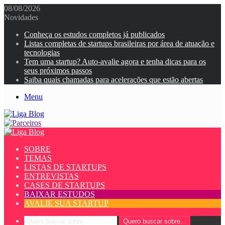
08/08/2026
Novidades
Conheça os estudos completos já publicados
Listas completas de startups brasileiras por área de atuação e
tecnologias
Tem uma startup? Auto-avalie agora e tenha dicas para os
seus próximos passos
Saiba quais chamadas para acelerações que estão abertas
Menu
SOBRE
TEMAS
LISTAS DE STARTUPS
ENTREVISTAS
CASES DE STARTUPS
BAIXAR ESTUDOS
AVALIE SUA STARTUP
Quero buscar sobre...