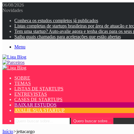
06/08/2026
Novidades
Conheça os estudos completos já publicados
Listas completas de startups brasileiras por área de atuação e te
Tem uma startup? Auto-avalie agora e tenha dicas para os seus
Saiba quais chamadas para acelerações que estão abertas
Menu
SOBRE
TEMAS
LISTAS DE STARTUPS
ENTREVISTAS
CASES DE STARTUPS
BAIXAR ESTUDOS
AVALIE SUA STARTUP
Quero buscar sobre...
Início
>
jettacargo