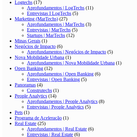
Logtechs
(17)
Aprofundamentos | LogTechs
(11)
Entrevistas I LogTechs
(5)
Marketing (MarTechs)
(27)
Aprofundamentos | MarTechs
(3)
Entrevistas | MarTechs
(5)
Startups | MarTechs
(12)
Minas Gerais
(1)
Negócios de Impacto
(6)
Aprofundamentos | Negócios de Impacto
(5)
Nova Mobilidade Urbana
(1)
Aprofundamentos | Nova Mobilidade Urbana
(1)
Open Banking
(12)
Aprofundamentos | Open Banking
(6)
Entrevistas | Open Banking
(5)
Panoramas
(4)
Construtechs
(1)
People Analytics
(14)
Aprofundamentos | People Analytics
(8)
Entrevistas | People Analytics
(5)
Pets
(1)
Programa de Aceleração
(1)
Real Estate
(25)
Aprofundamentos | Real Estate
(6)
Entrevistas | Real Estate
(6)