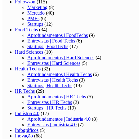
Follow-on
(115)
Marketing
(8)
Mercado
(40)
PMEs
(6)
Startups
(12)
Food Techs
(34)
Aprofundamentos | FoodTechs
(9)
Entrevistas | Food Techs
(6)
Startups | FoodTechs
(17)
Hard Sciences
(10)
Aprofundamentos | Hard Sciences
(4)
Entrevistas | Hard Sciences
(5)
Health Techs
(32)
Aprofundamentos | Health Techs
(6)
Entrevistas | Health Techs
(3)
Startups | Health Techs
(19)
HR Techs
(29)
Aprofundamentos | HR Techs
(5)
Entrevistas | HR Techs
(2)
Startups | HR Techs
(19)
Indústria 4.0
(17)
Aprofundamentos | Indústria 4.0
(8)
Entrevistas | Indústria 4.0
(7)
Infográficos
(5)
Inovação
(68)