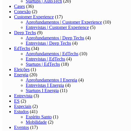
Startups | AutoTech
(20)
Cases
(36)
Conexão
(2)
Customer Experience
(17)
Aprofundamentos | Customer Experience
(10)
Entrevistas | Customer Experience
(5)
Deep Techs
(9)
Aprofundamentos | Deep Techs
(4)
Entrevistas | Deep Techs
(4)
EdTechs
(34)
Aprofundamentos | EdTechs
(10)
Entrevistas | EdTechs
(4)
Startups | EdTechs
(18)
Eleições
(1)
Energia
(20)
Aprofundamentos I Energia
(4)
Entrevistas I Energia
(4)
Startups I Energia
(11)
Entrevista
(3)
ES
(2)
Especiais
(2)
Estudos
(41)
Espírito Santo
(1)
Mobilidade
(2)
Eventos
(17)