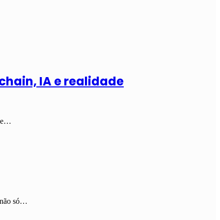
hain, IA e realidade
lve…
a não só…