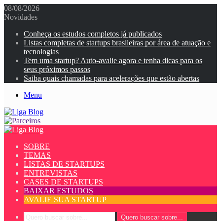
08/08/2026
Novidades
Conheça os estudos completos já publicados
Listas completas de startups brasileiras por área de atuação e
tecnologias
Tem uma startup? Auto-avalie agora e tenha dicas para os
seus próximos passos
Saiba quais chamadas para acelerações que estão abertas
Menu
SOBRE
TEMAS
LISTAS DE STARTUPS
ENTREVISTAS
CASES DE STARTUPS
BAIXAR ESTUDOS
AVALIE SUA STARTUP
Quero buscar sobre...