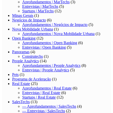
Aprofundamentos | MarTechs
(3)
Entrevistas | MarTechs
(5)
Startups | MarTechs
(12)
Minas Gerais
(1)
Negócios de Impacto
(6)
Aprofundamentos | Negócios de Impacto
(5)
Nova Mobilidade Urbana
(1)
Aprofundamentos | Nova Mobilidade Urbana
(1)
Open Banking
(12)
Aprofundamentos | Open Banking
(6)
Entrevistas | Open Banking
(5)
Panoramas
(4)
Construtechs
(1)
People Analytics
(14)
Aprofundamentos | People Analytics
(8)
Entrevistas | People Analytics
(5)
Pets
(1)
Programa de Aceleração
(1)
Real Estate
(25)
Aprofundamentos | Real Estate
(6)
Entrevistas | Real Estate
(6)
Startups | Real Estate
(12)
SalesTechs
(13)
— Aprofundamentos | SalesTechs
(4)
— Entrevistas | SalesTechs
(2)