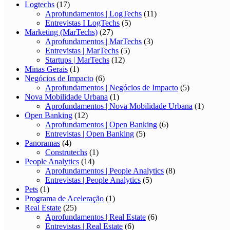
Logtechs
(17)
Aprofundamentos | LogTechs
(11)
Entrevistas I LogTechs
(5)
Marketing (MarTechs)
(27)
Aprofundamentos | MarTechs
(3)
Entrevistas | MarTechs
(5)
Startups | MarTechs
(12)
Minas Gerais
(1)
Negócios de Impacto
(6)
Aprofundamentos | Negócios de Impacto
(5)
Nova Mobilidade Urbana
(1)
Aprofundamentos | Nova Mobilidade Urbana
(1)
Open Banking
(12)
Aprofundamentos | Open Banking
(6)
Entrevistas | Open Banking
(5)
Panoramas
(4)
Construtechs
(1)
People Analytics
(14)
Aprofundamentos | People Analytics
(8)
Entrevistas | People Analytics
(5)
Pets
(1)
Programa de Aceleração
(1)
Real Estate
(25)
Aprofundamentos | Real Estate
(6)
Entrevistas | Real Estate
(6)