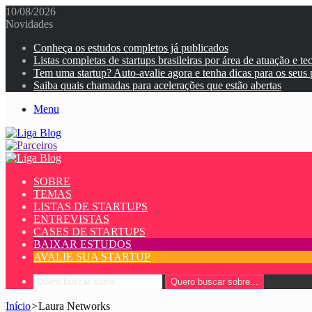
10/08/2026
Novidades
Conheça os estudos completos já publicados
Listas completas de startups brasileiras por área de atuação e te
Tem uma startup? Auto-avalie agora e tenha dicas para os seus
Saiba quais chamadas para acelerações que estão abertas
Menu
SOBRE
TEMAS
LISTAS DE STARTUPS
ENTREVISTAS
CASES DE STARTUPS
BAIXAR ESTUDOS
AVALIE SUA STARTUP
Quero buscar sobre...
Início
>
Laura Networks