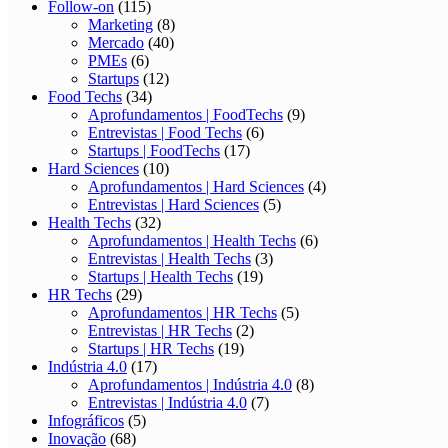
Follow-on
(115)
Marketing
(8)
Mercado
(40)
PMEs
(6)
Startups
(12)
Food Techs
(34)
Aprofundamentos | FoodTechs
(9)
Entrevistas | Food Techs
(6)
Startups | FoodTechs
(17)
Hard Sciences
(10)
Aprofundamentos | Hard Sciences
(4)
Entrevistas | Hard Sciences
(5)
Health Techs
(32)
Aprofundamentos | Health Techs
(6)
Entrevistas | Health Techs
(3)
Startups | Health Techs
(19)
HR Techs
(29)
Aprofundamentos | HR Techs
(5)
Entrevistas | HR Techs
(2)
Startups | HR Techs
(19)
Indústria 4.0
(17)
Aprofundamentos | Indústria 4.0
(8)
Entrevistas | Indústria 4.0
(7)
Infográficos
(5)
Inovação
(68)