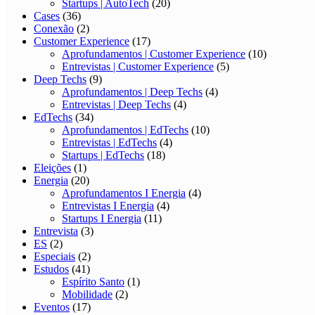
Startups | AutoTech
(20)
Cases
(36)
Conexão
(2)
Customer Experience
(17)
Aprofundamentos | Customer Experience
(10)
Entrevistas | Customer Experience
(5)
Deep Techs
(9)
Aprofundamentos | Deep Techs
(4)
Entrevistas | Deep Techs
(4)
EdTechs
(34)
Aprofundamentos | EdTechs
(10)
Entrevistas | EdTechs
(4)
Startups | EdTechs
(18)
Eleições
(1)
Energia
(20)
Aprofundamentos I Energia
(4)
Entrevistas I Energia
(4)
Startups I Energia
(11)
Entrevista
(3)
ES
(2)
Especiais
(2)
Estudos
(41)
Espírito Santo
(1)
Mobilidade
(2)
Eventos
(17)